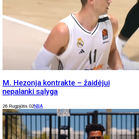
M. Hezonja kontrakte – žaidėjui
nepalanki sąlyga
26 Rugpjūtis 02
NBA