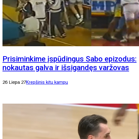
Prisiminkime įspūdingus Sabo epizodus:
nokautas galva ir išsigandęs varžovas
26 Liepa 27
Krepšinis kitu kampu