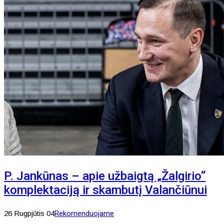
P. Jankūnas – apie užbaigtą „Žalgirio“
komplektaciją ir skambutį Valančiūnui
26 Rugpjūtis 04
Rekomenduojame