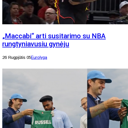
„Maccabi“ arti susitarimo su NBA
rungtyniavusiu gynėju
26 Rugpjūtis 05
Eurolyga