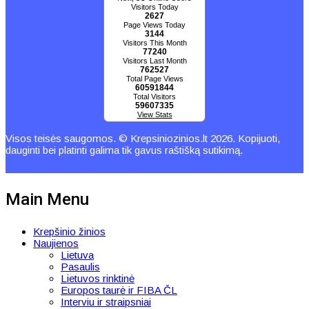
Visitors Today
2627
Page Views Today
3144
Visitors This Month
77240
Visitors Last Month
762527
Total Page Views
60591844
Total Visitors
59607335
View Stats
Visos teisės saugomos. © Krepsiniozinios.lt 2026. Kopijuoti,
dauginti bei platinti galima tik gavus raštišką sutikimą.
Main Menu
Krepšinio žinios
Naujienos
Lietuva
Pasaulis
Lietuvos rinktinė
Europos taurė ir FIBA ČL
Interviu ir straipsniai