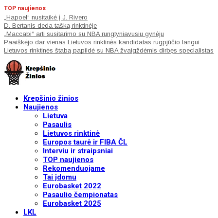
TOP naujienos
„Hapoel“ nusitaikė į J. Rivero
D. Bertanis deda tašką rinktinėje
„Maccabi“ arti susitarimo su NBA rungtyniavusiu gynėju
Paaiškėjo dar vienas Lietuvos rinktinės kandidatas rugpjūčio langui
Lietuvos rinktinės štabą papildė su NBA žvaigždėmis dirbęs specialistas
Krepšinio žinios
Naujienos
Lietuva
Pasaulis
Lietuvos rinktinė
Europos taurė ir FIBA ČL
Interviu ir straipsniai
TOP naujienos
Rekomenduojame
Tai įdomu
Eurobasket 2022
Pasaulio čempionatas
Eurobasket 2025
LKL