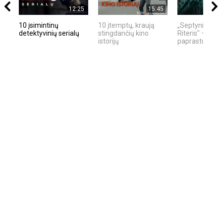
12:25
15:45
10 įsimintinų
10 įtemptų, kraują
„Septynių Kara
detektyvinių serialų
stingdančių kino
Riteris" – kai
istorijų
paprastumas 