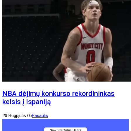
NBA dėjimų konkurso rekordininkas
kelsis į Ispaniją
26 Rugpjūtis 05
Pasaulis
98
Now,
Online Users