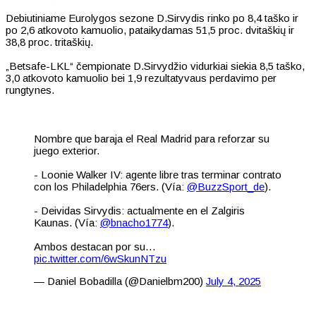
Debiutiniame Eurolygos sezone D.Sirvydis rinko po 8,4 taško ir
po 2,6 atkovoto kamuolio, pataikydamas 51,5 proc. dvitaškių ir
38,8 proc. tritaškių.
„Betsafe-LKL“ čempionate D.Sirvydžio vidurkiai siekia 8,5 taško,
3,0 atkovoto kamuolio bei 1,9 rezultatyvaus perdavimo per
rungtynes.
Nombre que baraja el Real Madrid para reforzar su
juego exterior.
- Loonie Walker IV: agente libre tras terminar contrato
con los Philadelphia 76ers. (Vía:
@BuzzSport_de
).
- Deividas Sirvydis: actualmente en el Zalgiris
Kaunas. (Vía:
@bnacho1774
).
Ambos destacan por su…
pic.twitter.com/6wSkunNTzu
— Daniel Bobadilla (@Danielbm200)
July 4, 2025