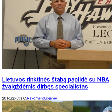
Lietuvos rinktinės štabą papildė su NBA
žvaigždėmis dirbęs specialistas
26 Rugpjūtis 05
Rekomenduojame