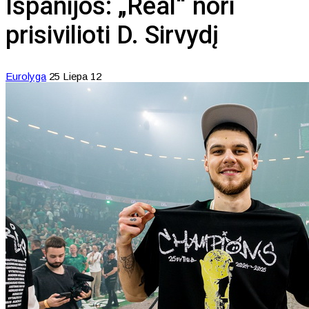
Ispanijos: „Real“ nori
prisivilioti D. Sirvydį
Eurolyga
25 Liepa 12