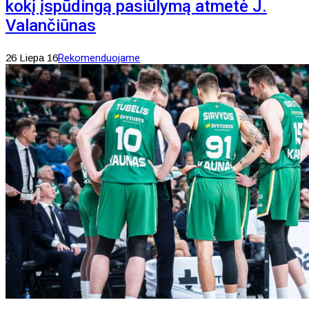
kokį įspūdingą pasiūlymą atmetė J.
Valančiūnas
26 Liepa 16
Rekomenduojame