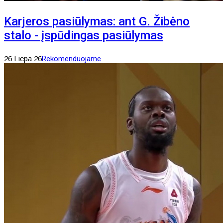
Karjeros pasiūlymas: ant G. Žibėno
stalo - įspūdingas pasiūlymas
26 Liepa 26
Rekomenduojame