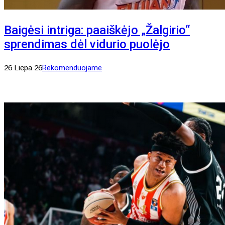
Baigėsi intriga: paaiškėjo „Žalgirio“
sprendimas dėl vidurio puolėjo
26 Liepa 26
Rekomenduojame