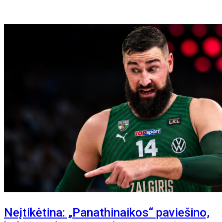
Neįtikėtina: „Panathinaikos“ paviešino,