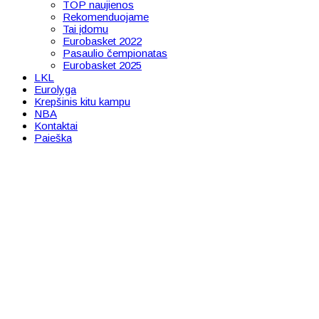
TOP naujienos
Rekomenduojame
Tai įdomu
Eurobasket 2022
Pasaulio čempionatas
Eurobasket 2025
LKL
Eurolyga
Krepšinis kitu kampu
NBA
Kontaktai
Paieška