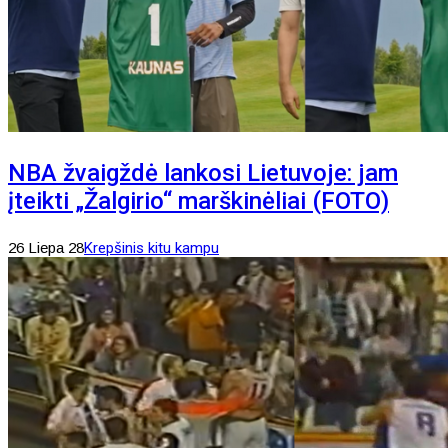
NBA žvaigždė lankosi Lietuvoje: jam
įteikti „Žalgirio“ marškinėliai (FOTO)
26 Liepa 28
Krepšinis kitu kampu