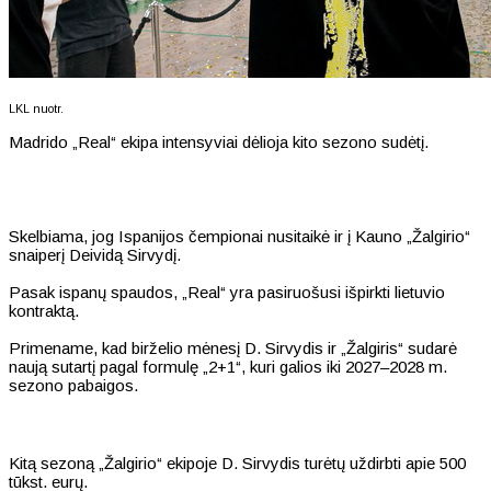
LKL nuotr.
Madrido „Real“ ekipa intensyviai dėlioja kito sezono sudėtį.
Skelbiama, jog Ispanijos čempionai nusitaikė ir į Kauno „Žalgirio“
snaiperį Deividą Sirvydį.
Pasak ispanų spaudos, „Real“ yra pasiruošusi išpirkti lietuvio
kontraktą.
Primename, kad birželio mėnesį D. Sirvydis ir „Žalgiris“ sudarė
naują sutartį pagal formulę „2+1“, kuri galios iki 2027–2028 m.
sezono pabaigos.
Kitą sezoną „Žalgirio“ ekipoje D. Sirvydis turėtų uždirbti apie 500
tūkst. eurų.