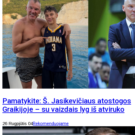
Pamatykite: Š. Jasikevičiaus atostogos
Graikijoje – su vaizdais lyg iš atviruko
26 Rugpjūtis 04
Rekomenduojame