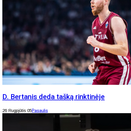
D. Bertanis deda tašką rinktinėje
26 Rugpjūtis 05
Pasaulis