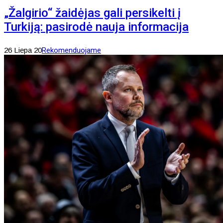
„Žalgirio“ žaidėjas gali persikelti į
Turkiją: pasirodė nauja informacija
26 Liepa 20
Rekomenduojame