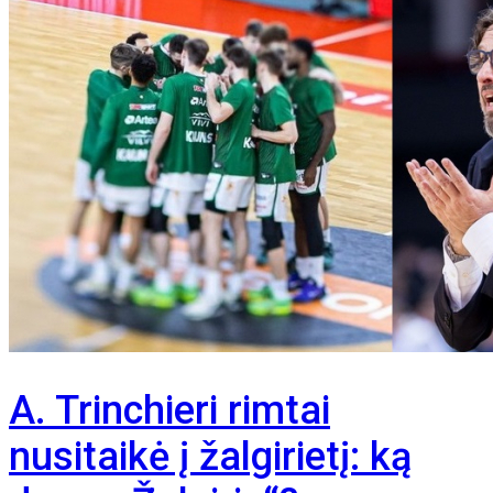
A. Trinchieri rimtai
nusitaikė į žalgirietį: ką