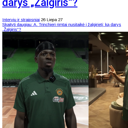
darys „Žalgiris“?
Interviu ir straipsniai
26 Liepa 27
Skaityti daugiau: A. Trinchieri rimtai nusitaikė į žalgirietį: ką darys
„Žalgiris“?