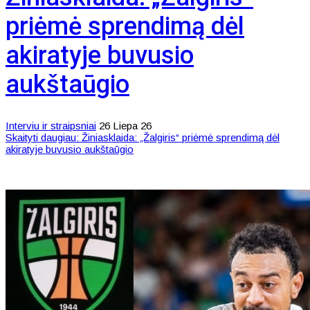
priėmė sprendimą dėl
akiratyje buvusio
aukštaūgio
Interviu ir straipsniai
26 Liepa 26
Skaityti daugiau: Žiniasklaida: „Žalgiris“ priėmė sprendimą dėl
akiratyje buvusio aukštaūgio