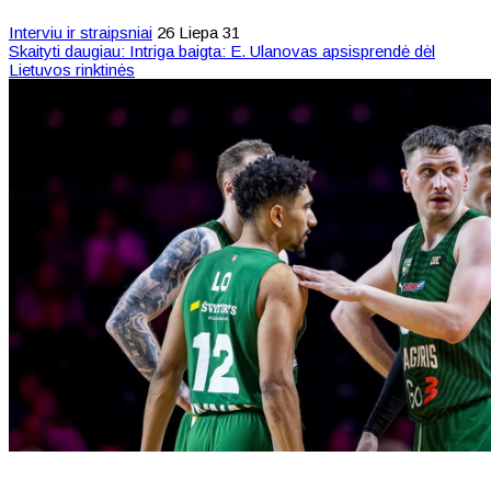
Interviu ir straipsniai
26 Liepa 31
Skaityti daugiau: Intriga baigta: E. Ulanovas apsisprendė dėl
Lietuvos rinktinės