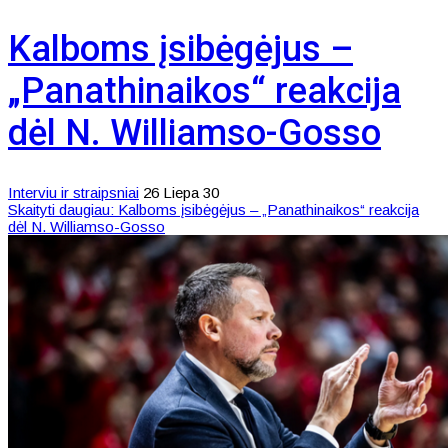
Kalboms įsibėgėjus –
„Panathinaikos“ reakcija
dėl N. Williamso-Gosso
Interviu ir straipsniai
26 Liepa 30
Skaityti daugiau: Kalboms įsibėgėjus – „Panathinaikos“ reakcija
dėl N. Williamso-Gosso