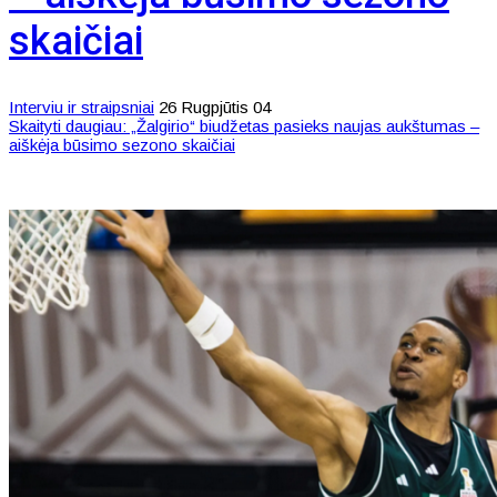
skaičiai
Interviu ir straipsniai
26 Rugpjūtis 04
Skaityti daugiau: „Žalgirio“ biudžetas pasieks naujas aukštumas –
aiškėja būsimo sezono skaičiai