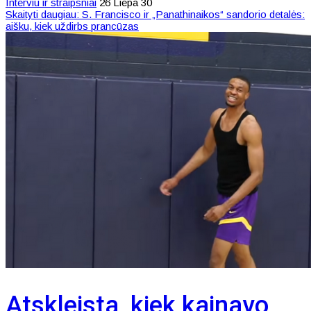
Interviu ir straipsniai
26 Liepa 30
Skaityti daugiau: S. Francisco ir „Panathinaikos“ sandorio detalės:
aišku, kiek uždirbs prancūzas
Atskleista, kiek kainavo