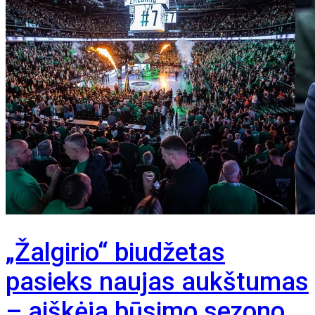
„Žalgirio“ biudžetas
pasieks naujas aukštumas
– aiškėja būsimo sezono