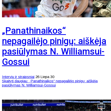
„Panathinaikos“
nepagailėjo pinigų: aiškėja
pasiūlymas N. Williamsui-
Gossui
Interviu ir straipsniai
26 Liepa 30
Skaityti daugiau: „Panathinaikos“ nepagailėjo pinigų: aiškėja
pasiūlymas N. Williamsui-Gossui