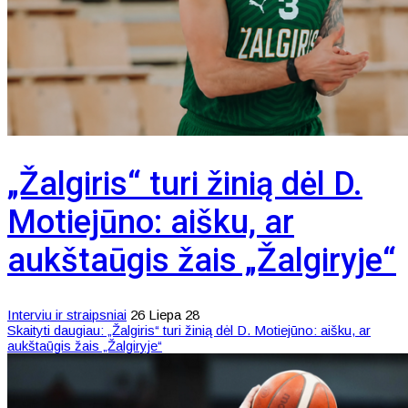
„Žalgiris“ turi žinią dėl D.
Motiejūno: aišku, ar
aukštaūgis žais „Žalgiryje“
Interviu ir straipsniai
26 Liepa 28
Skaityti daugiau: „Žalgiris“ turi žinią dėl D. Motiejūno: aišku, ar
aukštaūgis žais „Žalgiryje“