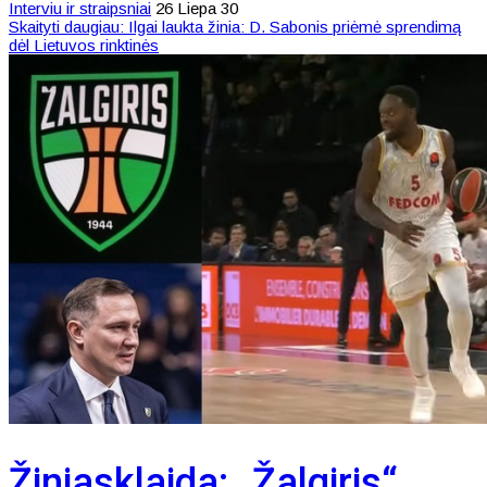
Interviu ir straipsniai
26 Liepa 30
Skaityti daugiau: Ilgai laukta žinia: D. Sabonis priėmė sprendimą
dėl Lietuvos rinktinės
Žiniasklaida: „Žalgiris“