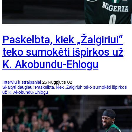
Paskelbta, kiek „Žalgiriui“
teko sumokėti išpirkos už
K. Akobundu-Ehiogu
Interviu ir straipsniai
26 Rugpjūtis 02
Skaityti daugiau: Paskelbta, kiek „Žalgiriui“ teko sumokėti išpirkos
už K. Akobundu-Ehiogu