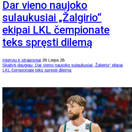
Dar vieno naujoko
sulaukusiai „Žalgirio“
ekipai LKL čempionate
teks spręsti dilemą
Interviu ir straipsniai
26 Liepa 28
Skaityti daugiau: Dar vieno naujoko sulaukusiai „Žalgirio“ ekipai
LKL čempionate teks spręsti dilemą