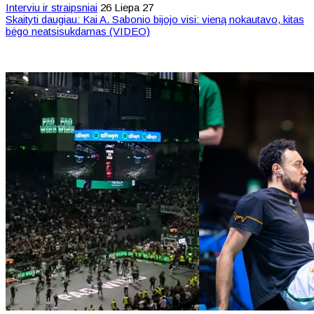
Interviu ir straipsniai
26 Liepa 27
Skaityti daugiau: Kai A. Sabonio bijojo visi: vieną nokautavo, kitas
bėgo neatsisukdamas (VIDEO)