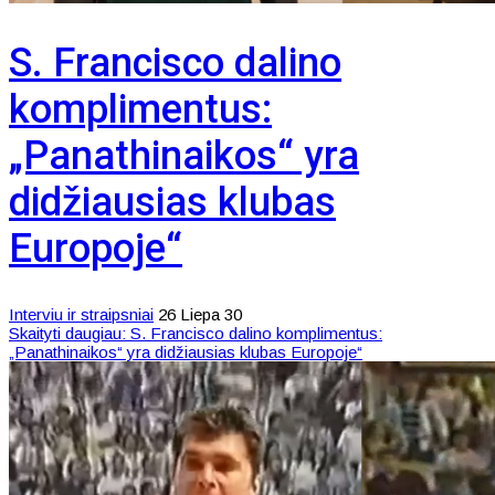
S. Francisco dalino
komplimentus:
„Panathinaikos“ yra
didžiausias klubas
Europoje“
Interviu ir straipsniai
26 Liepa 30
Skaityti daugiau: S. Francisco dalino komplimentus:
„Panathinaikos“ yra didžiausias klubas Europoje“