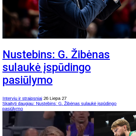
Nustebins: G. Žibėnas
sulaukė įspūdingo
pasiūlymo
Interviu ir straipsniai
26 Liepa 27
Skaityti daugiau: Nustebins: G. Žibėnas sulaukė įspūdingo
pasiūlymo