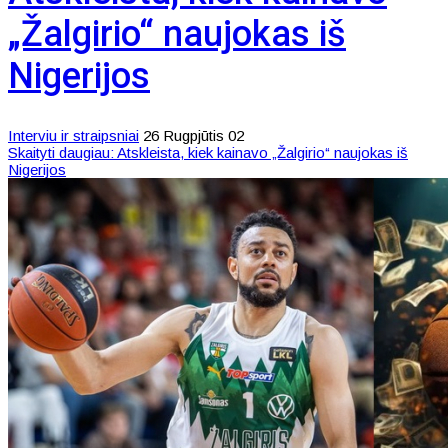
„Žalgirio“ naujokas iš
Nigerijos
Interviu ir straipsniai
26 Rugpjūtis 02
Skaityti daugiau: Atskleista, kiek kainavo „Žalgirio“ naujokas iš
Nigerijos