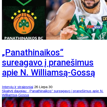
„Panathinaikos“
sureagavo į pranešimus
apie N. Williamsą-Gossą
Interviu ir straipsniai
26 Liepa 30
Skaityti daugiau: „Panathinaikos“ sureagavo į pranešimus apie N.
Williamsą-Gossą