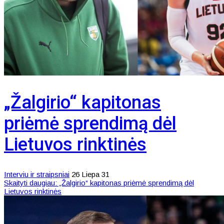
„Žalgirio“ kapitonas
priėmė sprendimą dėl
Lietuvos rinktinės
Interviu ir straipsniai
26 Liepa 31
Skaityti daugiau: „Žalgirio“ kapitonas priėmė sprendimą dėl
Lietuvos rinktinės