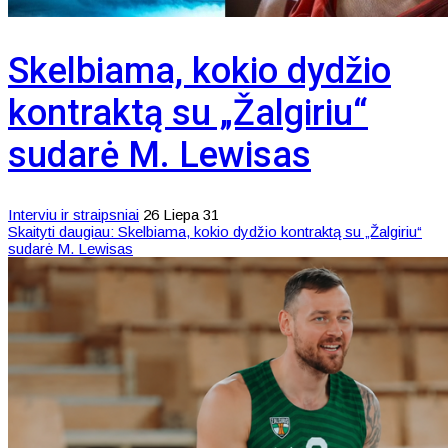
Skelbiama, kokio dydžio
kontraktą su „Žalgiriu“
sudarė M. Lewisas
Interviu ir straipsniai
26 Liepa 31
Skaityti daugiau: Skelbiama, kokio dydžio kontraktą su „Žalgiriu“
sudarė M. Lewisas