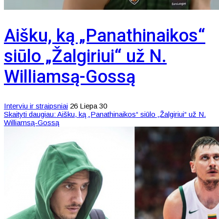
Aišku, ką „Panathinaikos“
siūlo „Žalgiriui“ už N.
Williamsą-Gossą
Interviu ir straipsniai
26 Liepa 30
Skaityti daugiau: Aišku, ką „Panathinaikos“ siūlo „Žalgiriui“ už N.
Williamsą-Gossą