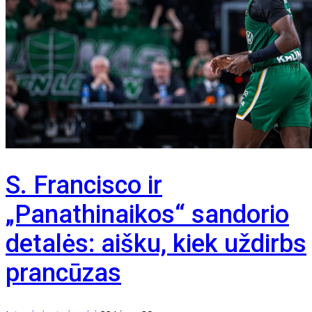
S. Francisco ir
„Panathinaikos“ sandorio
detalės: aišku, kiek uždirbs
prancūzas