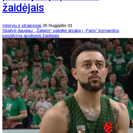
žaidėjais
Interviu ir straipsniai
26 Rugpjūtis 01
Skaityti daugiau: „Žalgiris“ pateikė atsaką į „Paris“ komandos
pasiūlymą apsikeisti žaidėjais