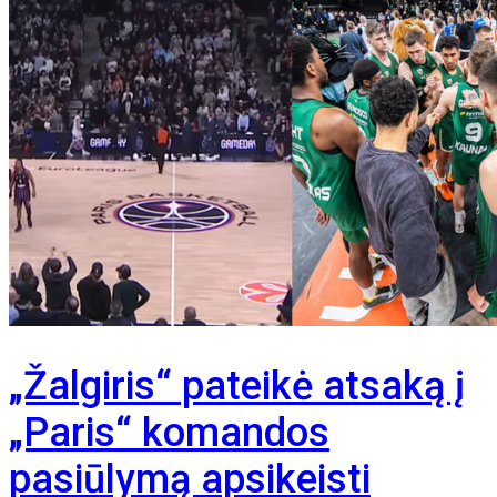
„Žalgiris“ pateikė atsaką į
„Paris“ komandos
pasiūlymą apsikeisti