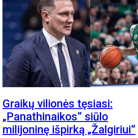
Graikų vilionės tęsiasi:
„Panathinaikos“ siūlo
milijoninę išpirką „Žalgiriui“