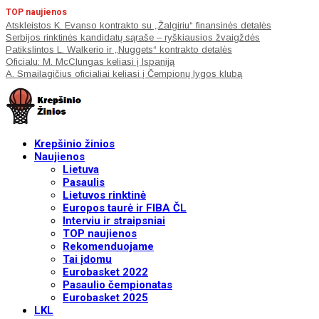
TOP naujienos
Atskleistos K. Evanso kontrakto su „Žalgiriu“ finansinės detalės
Serbijos rinktinės kandidatų sąraše – ryškiausios žvaigždės
Patikslintos L. Walkerio ir „Nuggets“ kontrakto detalės
Oficialu: M. McClungas keliasi į Ispaniją
A. Smailagičius oficialiai keliasi į Čempionų lygos klubą
Krepšinio žinios
Naujienos
Lietuva
Pasaulis
Lietuvos rinktinė
Europos taurė ir FIBA ČL
Interviu ir straipsniai
TOP naujienos
Rekomenduojame
Tai įdomu
Eurobasket 2022
Pasaulio čempionatas
Eurobasket 2025
LKL