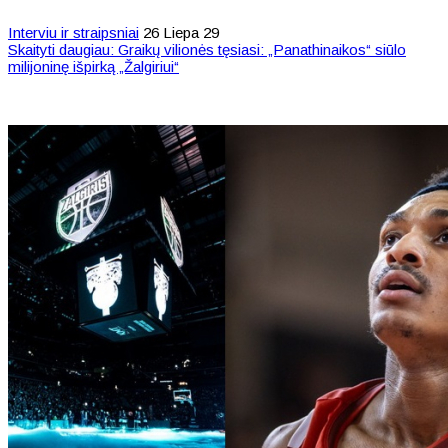
Interviu ir straipsniai
26 Liepa 29
Skaityti daugiau: Graikų vilionės tęsiasi: „Panathinaikos“ siūlo
milijoninę išpirką „Žalgiriui“