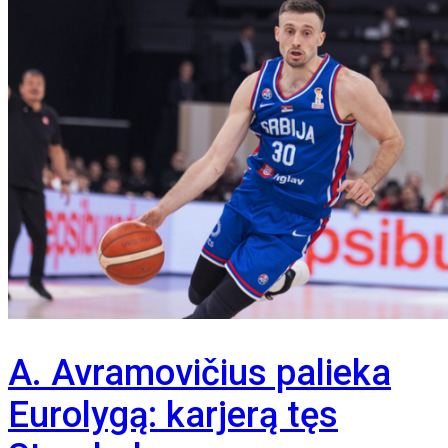
A. Avramovičius palieka
Eurolygą: karjerą tęs