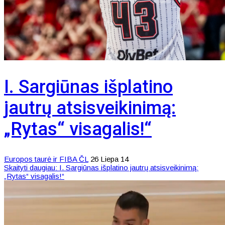
I. Sargiūnas išplatino
jautrų atsisveikinimą:
„Rytas“ visagalis!“
Europos taurė ir FIBA ČL
26 Liepa 14
Skaityti daugiau: I. Sargiūnas išplatino jautrų atsisveikinimą:
„Rytas“ visagalis!“