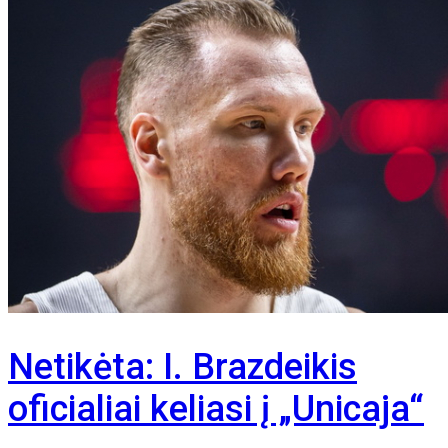
Netikėta: I. Brazdeikis
oficialiai keliasi į „Unicaja“