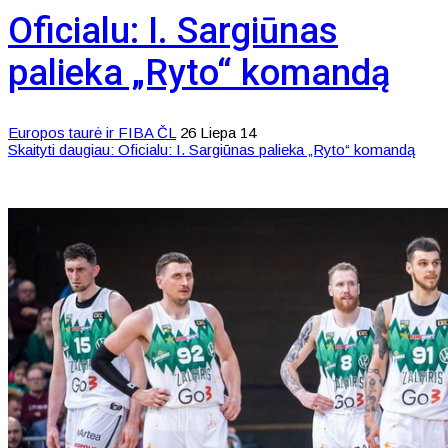
Oficialu: I. Sargiūnas
palieka „Ryto“ komandą
Europos taurė ir FIBA ČL
26 Liepa 14
Skaityti daugiau: Oficialu: I. Sargiūnas palieka „Ryto“ komandą