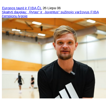
Europos taurė ir FIBA ČL
26 Liepa 08
Skaityti daugiau: „Rytas“ ir „Juventus“ sužinojo varžovus FIBA
čempionų lygoje