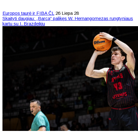
Europos taurė ir FIBA ČL
26 Liepa 28
Skaityti daugiau: „Barcą“ palikęs W. Hernangomezas rungtyniaus
kartu su I. Brazdeikiu