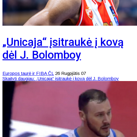
„Unicaja“ įsitraukė į kovą
dėl J. Bolomboy
Europos taurė ir FIBA ČL
26 Rugpjūtis 07
Skaityti daugiau: „Unicaja“ įsitraukė į kovą dėl J. Bolomboy