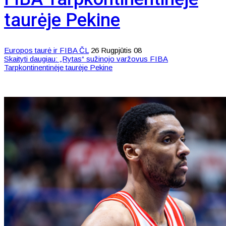
taurėje Pekine
Europos taurė ir FIBA ČL
26 Rugpjūtis 08
Skaityti daugiau: „Rytas“ sužinojo varžovus FIBA
Tarpkontinentinėje taurėje Pekine