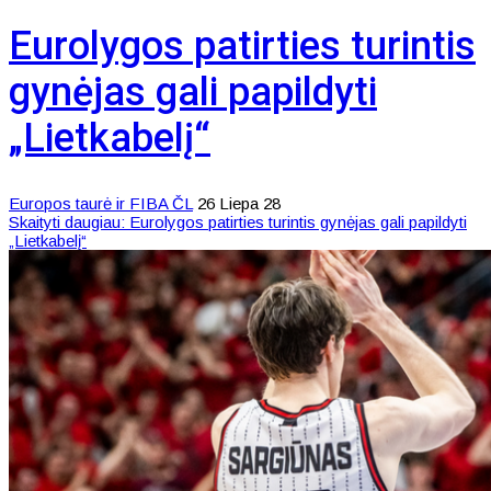
Eurolygos patirties turintis
gynėjas gali papildyti
„Lietkabelį“
Europos taurė ir FIBA ČL
26 Liepa 28
Skaityti daugiau: Eurolygos patirties turintis gynėjas gali papildyti
„Lietkabelį“