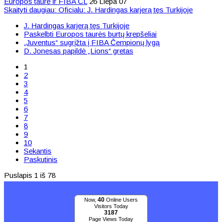
Europos taurė ir FIBA ČL
26 Liepa 07
Skaityti daugiau: Oficialu: J. Hardingas karjerą tęs Turkijoje
J. Hardingas karjerą tęs Turkijoje
Paskelbti Europos taurės burtų krepšeliai
„Juventus“ sugrįžta į FIBA Čempionų lygą
D. Jonesas papildė „Lions“ gretas
1
2
3
4
5
6
7
8
9
10
Sekantis
Paskutinis
Puslapis 1 iš 78
40
Now,
Online Users
Visitors Today
3187
Page Views Today