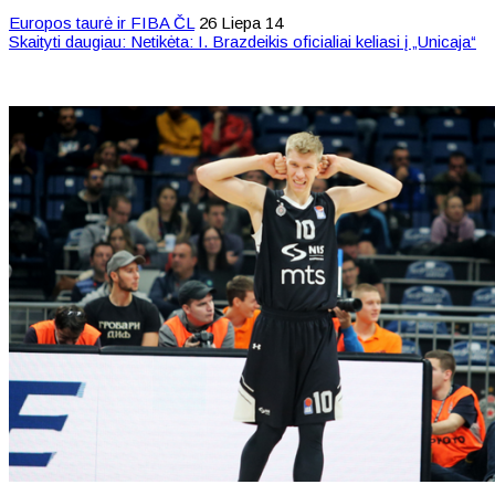
Europos taurė ir FIBA ČL
26 Liepa 14
Skaityti daugiau: Netikėta: I. Brazdeikis oficialiai keliasi į „Unicaja“