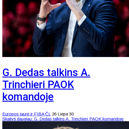
G. Dedas talkins A.
Trinchieri PAOK
komandoje
Europos taurė ir FIBA ČL
26 Liepa 30
Skaityti daugiau: G. Dedas talkins A. Trinchieri PAOK komandoje