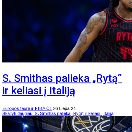
S. Smithas palieka „Rytą“
ir keliasi į Italiją
Europos taurė ir FIBA ČL
26 Liepa 24
Skaityti daugiau: S. Smithas palieka „Rytą“ ir keliasi į Italiją