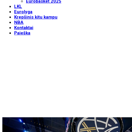
Eurobasket 2025
LKL
Eurolyga
Krepšinis kitu kampu
NBA
Kontaktai
Paieška