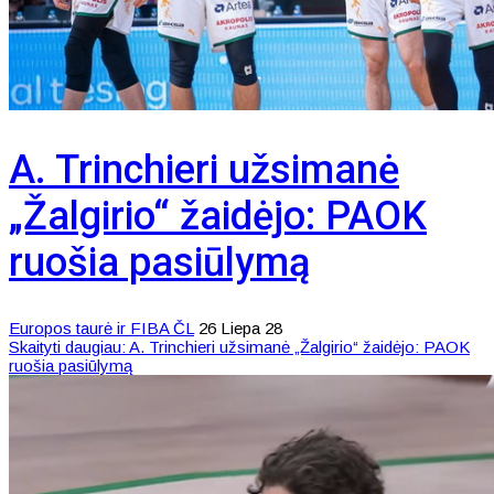
A. Trinchieri užsimanė
„Žalgirio“ žaidėjo: PAOK
ruošia pasiūlymą
Europos taurė ir FIBA ČL
26 Liepa 28
Skaityti daugiau: A. Trinchieri užsimanė „Žalgirio“ žaidėjo: PAOK
ruošia pasiūlymą