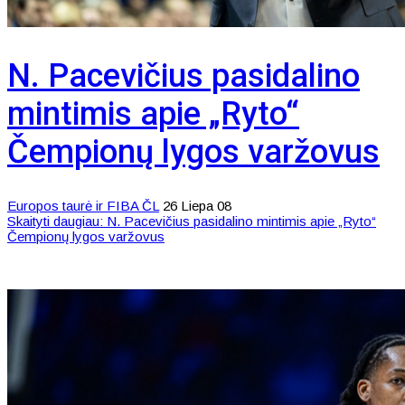
N. Pacevičius pasidalino
mintimis apie „Ryto“
Čempionų lygos varžovus
Europos taurė ir FIBA ČL
26 Liepa 08
Skaityti daugiau: N. Pacevičius pasidalino mintimis apie „Ryto“
Čempionų lygos varžovus