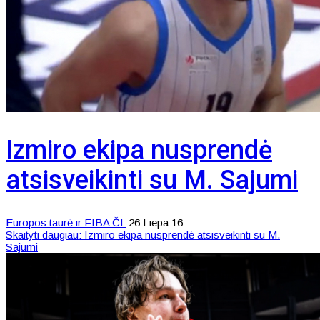
Izmiro ekipa nusprendė
atsisveikinti su M. Sajumi
Europos taurė ir FIBA ČL
26 Liepa 16
Skaityti daugiau: Izmiro ekipa nusprendė atsisveikinti su M.
Sajumi