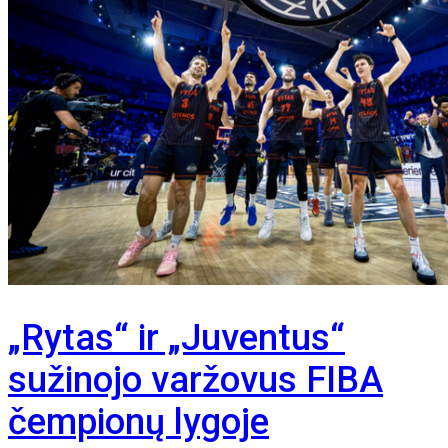
„Rytas“ ir „Juventus“
sužinojo varžovus FIBA
čempionų lygoje