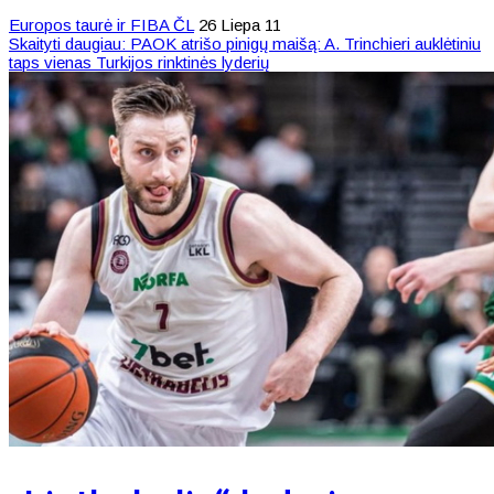
Europos taurė ir FIBA ČL
26 Liepa 11
Skaityti daugiau: PAOK atrišo pinigų maišą: A. Trinchieri auklėtiniu
taps vienas Turkijos rinktinės lyderių