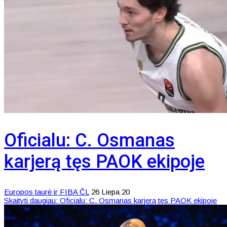
Oficialu: C. Osmanas
karjerą tęs PAOK ekipoje
Europos taurė ir FIBA ČL
26 Liepa 20
Skaityti daugiau: Oficialu: C. Osmanas karjerą tęs PAOK ekipoje