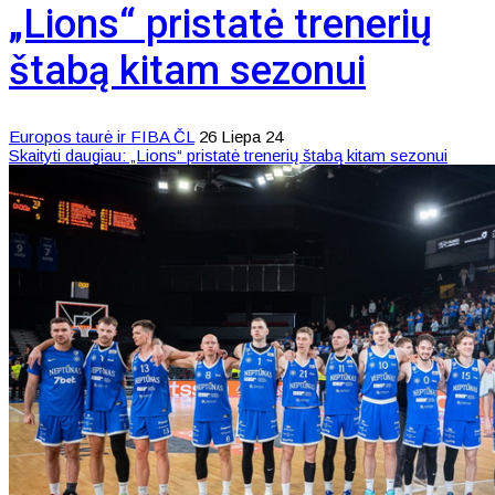
„Lions“ pristatė trenerių
štabą kitam sezonui
Europos taurė ir FIBA ČL
26 Liepa 24
Skaityti daugiau: „Lions“ pristatė trenerių štabą kitam sezonui