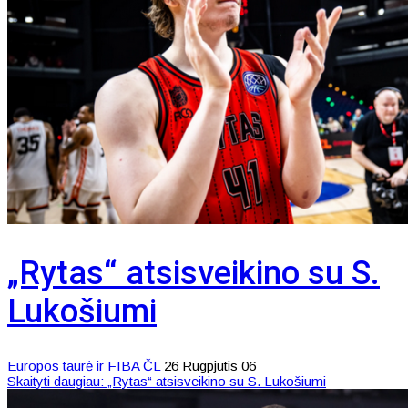
„Rytas“ atsisveikino su S.
Lukošiumi
Europos taurė ir FIBA ČL
26 Rugpjūtis 06
Skaityti daugiau: „Rytas“ atsisveikino su S. Lukošiumi