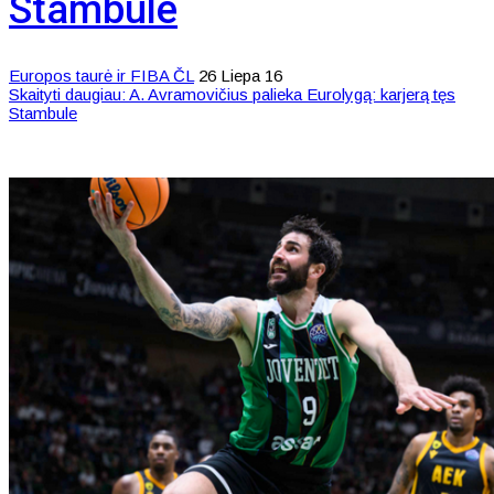
Stambule
Europos taurė ir FIBA ČL
26 Liepa 16
Skaityti daugiau: A. Avramovičius palieka Eurolygą: karjerą tęs
Stambule