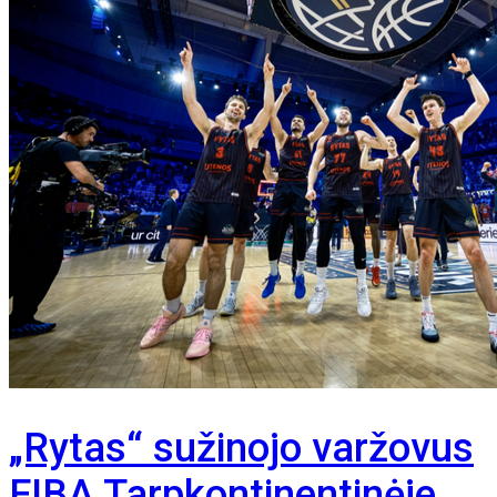
„Rytas“ sužinojo varžovus
FIBA Tarpkontinentinėje