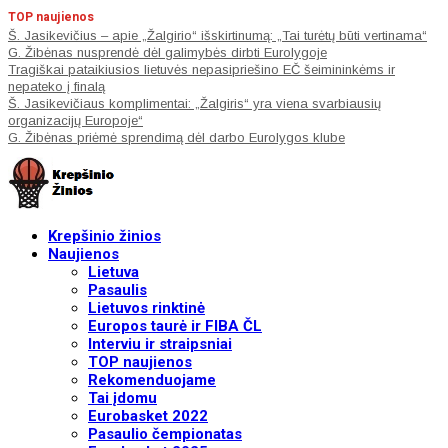
TOP naujienos
Š. Jasikevičius – apie „Žalgirio“ išskirtinumą: „Tai turėtų būti vertinama“
G. Žibėnas nusprendė dėl galimybės dirbti Eurolygoje
Tragiškai pataikiusios lietuvės nepasipriešino EČ šeimininkėms ir
nepateko į finalą
Š. Jasikevičiaus komplimentai: „Žalgiris“ yra viena svarbiausių
organizacijų Europoje“
G. Žibėnas priėmė sprendimą dėl darbo Eurolygos klube
Krepšinio žinios
Naujienos
Lietuva
Pasaulis
Lietuvos rinktinė
Europos taurė ir FIBA ČL
Interviu ir straipsniai
TOP naujienos
Rekomenduojame
Tai įdomu
Eurobasket 2022
Pasaulio čempionatas