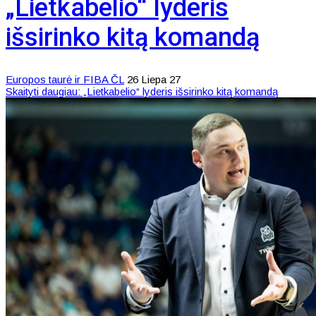
„Lietkabelio“ lyderis
išsirinko kitą komandą
Europos taurė ir FIBA ČL
26 Liepa 27
Skaityti daugiau: „Lietkabelio“ lyderis išsirinko kitą komandą