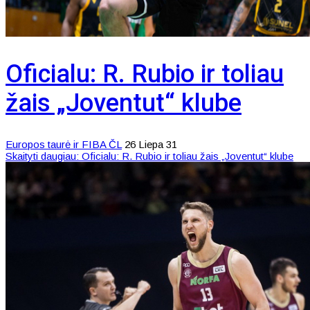
Oficialu: R. Rubio ir toliau
žais „Joventut“ klube
Europos taurė ir FIBA ČL
26 Liepa 31
Skaityti daugiau: Oficialu: R. Rubio ir toliau žais „Joventut“ klube