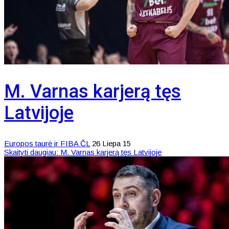
M. Varnas karjerą tęs
Latvijoje
Europos taurė ir FIBA ČL
26 Liepa 15
Skaityti daugiau: M. Varnas karjerą tęs Latvijoje