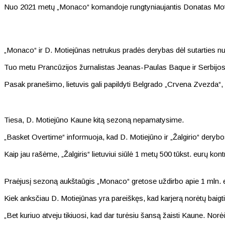
Nuo 2021 metų „Monaco“ komandoje rungtyniaujantis Donatas Motiejūn
„Monaco“ ir D. Motiejūnas netrukus pradės derybas dėl sutarties n
Tuo metu Prancūzijos žurnalistas Jeanas-Paulas Baque ir Serbijos sp
Pasak pranešimo, lietuvis gali papildyti Belgrado „Crvena Zvezda“,
Tiesa, D. Motiejūno Kaune kitą sezoną nepamatysime.
„Basket Overtime“ informuoja, kad D. Motiejūno ir „Žalgirio“ derybo
Kaip jau rašėme, „Žalgiris“ lietuviui siūlė 1 metų 500 tūkst. eurų kont
Praėjusį sezoną aukštaūgis „Monaco“ gretose uždirbo apie 1 mln. 
Kiek anksčiau D. Motiejūnas yra pareiškęs, kad karjerą norėtų baigti 
„Bet kuriuo atveju tikiuosi, kad dar turėsiu šansą žaisti Kaune. Norėči