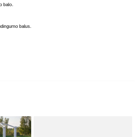
o balo.
audingumo balus.