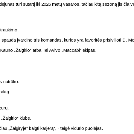
as turi sutartį iki 2026 metų vasaros, tačiau kitą sezoną jis čia ve
utraukimo.
auda įvardino tris komandas, kurios yra favoritės prisivilioti D. Mo
 Kauno „Žalgirio“ arba Tel Avivo „Maccabi“ ekipas.
s nutrūko.
raktą.
eurų.
„Žalgirio“ klube.
au „Žalgiryje“ baigti karjerą“, - teigė vidurio puolėjas.