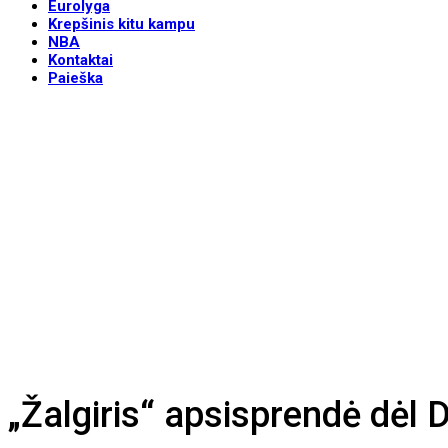
Eurolyga
Krepšinis kitu kampu
NBA
Kontaktai
Paieška
„Žalgiris“ apsisprendė dėl 