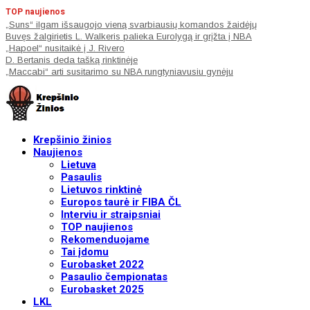
TOP naujienos
„Suns“ ilgam išsaugojo vieną svarbiausių komandos žaidėjų
Buvęs žalgirietis L. Walkeris palieka Eurolygą ir grįžta į NBA
„Hapoel“ nusitaikė į J. Rivero
D. Bertanis deda tašką rinktinėje
„Maccabi“ arti susitarimo su NBA rungtyniavusiu gynėju
Krepšinio žinios
Naujienos
Lietuva
Pasaulis
Lietuvos rinktinė
Europos taurė ir FIBA ČL
Interviu ir straipsniai
TOP naujienos
Rekomenduojame
Tai įdomu
Eurobasket 2022
Pasaulio čempionatas
Eurobasket 2025
LKL