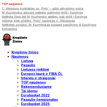
TOP naujienos
C. Winstono kontraktas su „Rytu“ – aiški atlyginimo suma
M. Kuzminskui atsivėrė netikėta galimybė grįžti į Eurolygą
Netikėta žinia dėl M. Kuzminsko ateities: gali grįžti į Eurolygą
Aiškėja, kiek uždirbs „Ryto“ naujokas C. Winstonas
Netikėtas posūkis: M. Kuzminskas sulaukė pasiūlymo iš Eurolygos
komandos
Krepšinio žinios
Naujienos
Lietuva
Pasaulis
Lietuvos rinktinė
Europos taurė ir FIBA ČL
Interviu ir straipsniai
TOP naujienos
Rekomenduojame
Tai įdomu
Eurobasket 2022
Pasaulio čempionatas
Eurobasket 2025