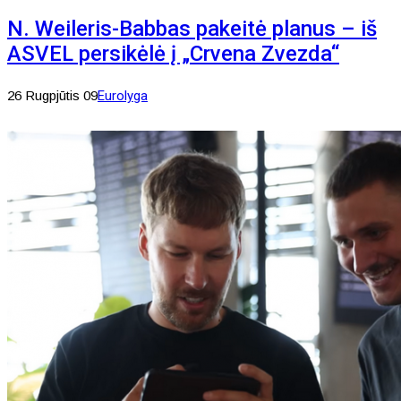
N. Weileris-Babbas pakeitė planus – iš
ASVEL persikėlė į „Crvena Zvezda“
26 Rugpjūtis 09
Eurolyga