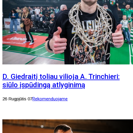
D. Giedraitį toliau vilioja A. Trinchieri:
siūlo įspūdingą atlyginimą
26 Rugpjūtis 07
Rekomenduojame