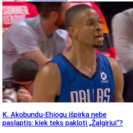
K. Akobundu-Ehiogu išpirka nebe
paslaptis: kiek teks pakloti „Žalgiriui“?