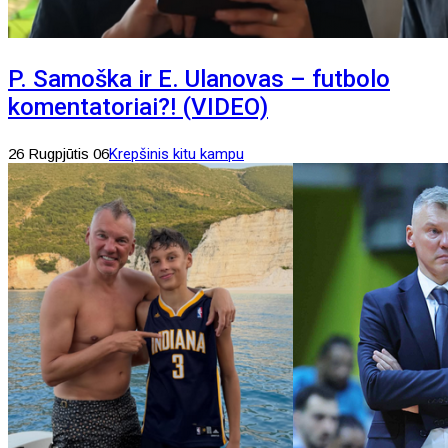
P. Samoška ir E. Ulanovas – futbolo
komentatoriai?! (VIDEO)
26 Rugpjūtis 06
Krepšinis kitu kampu