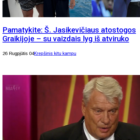
Pamatykite: Š. Jasikevičiaus atostogos
Graikijoje – su vaizdais lyg iš atviruko
26 Rugpjūtis 04
Krepšinis kitu kampu