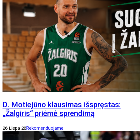
D. Motiejūno klausimas išspręstas:
„Žalgiris“ priėmė sprendimą
26 Liepa 28
Rekomenduojame