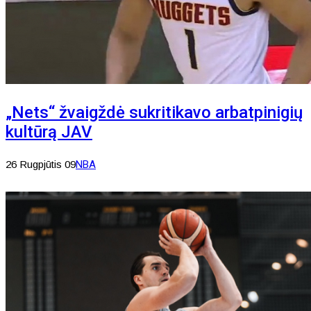
„Nets“ žvaigždė sukritikavo arbatpinigių
kultūrą JAV
26 Rugpjūtis 09
NBA