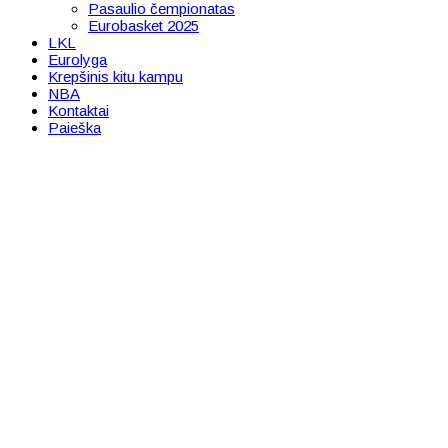
Pasaulio čempionatas
Eurobasket 2025
LKL
Eurolyga
Krepšinis kitu kampu
NBA
Kontaktai
Paieška