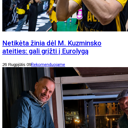
Netikėta žinia dėl M. Kuzminsko
ateities: gali grįžti į Eurolygą
26 Rugpjūtis 09
Rekomenduojame