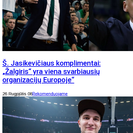
Š. Jasikevičiaus komplimentai:
„Žalgiris“ yra viena svarbiausių
organizacijų Europoje“
26 Rugpjūtis 08
Rekomenduojame