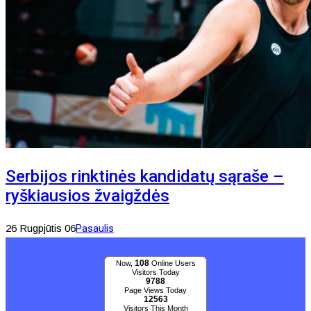
Serbijos rinktinės kandidatų sąraše –
ryškiausios žvaigždės
26 Rugpjūtis 06
Pasaulis
108
Now,
Online Users
Visitors Today
9788
Page Views Today
12563
Visitors This Month