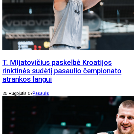
T. Mijatovičius paskelbė Kroatijos
rinktinės sudėtį pasaulio čempionato
atrankos langui
26 Rugpjūtis 07
Pasaulis