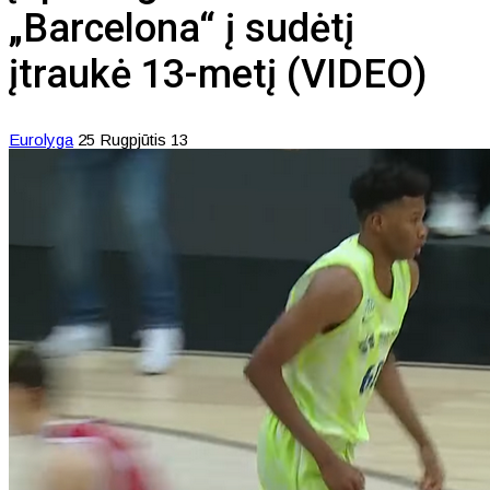
„Barcelona“ į sudėtį
įtraukė 13-metį (VIDEO)
Eurolyga
25 Rugpjūtis 13