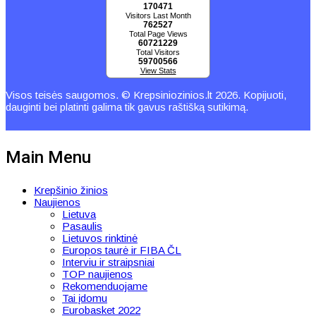
170471
Visitors Last Month
762527
Total Page Views
60721229
Total Visitors
59700566
View Stats
Visos teisės saugomos. © Krepsiniozinios.lt 2026. Kopijuoti,
dauginti bei platinti galima tik gavus raštišką sutikimą.
Main Menu
Krepšinio žinios
Naujienos
Lietuva
Pasaulis
Lietuvos rinktinė
Europos taurė ir FIBA ČL
Interviu ir straipsniai
TOP naujienos
Rekomenduojame
Tai įdomu
Eurobasket 2022