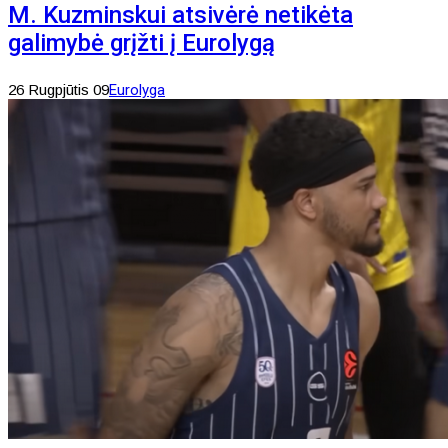
M. Kuzminskui atsivėrė netikėta
galimybė grįžti į Eurolygą
26 Rugpjūtis 09
Eurolyga