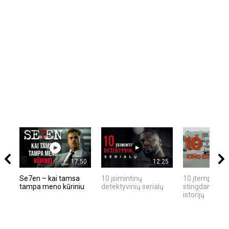
17:50
12:25
Se7en – kai tamsa
10 įsimintinų
10 įtemptų, kr
tampa meno kūriniu
detektyvinių serialų
stingdančių ki
istorijų