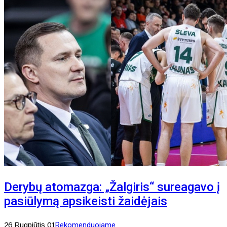
Derybų atomazga: „Žalgiris“ sureagavo į
pasiūlymą apsikeisti žaidėjais
26 Rugpjūtis 01
Rekomenduojame