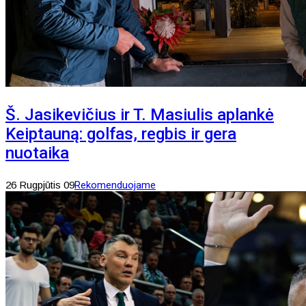
Š. Jasikevičius ir T. Masiulis aplankė
Keiptauną: golfas, regbis ir gera
nuotaika
26 Rugpjūtis 09
Rekomenduojame