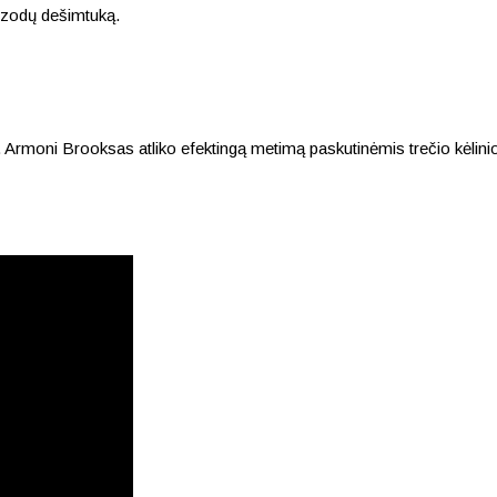
pizodų dešimtuką.
 Armoni Brooksas atliko efektingą metimą paskutinėmis trečio kėlin