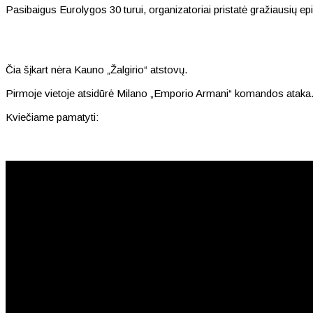
Pasibaigus Eurolygos 30 turui, organizatoriai pristatė gražiausių e
Čia šįkart nėra Kauno „Žalgirio“ atstovų.
Pirmoje vietoje atsidūrė Milano „Emporio Armani“ komandos ataka.
Kviečiame pamatyti: