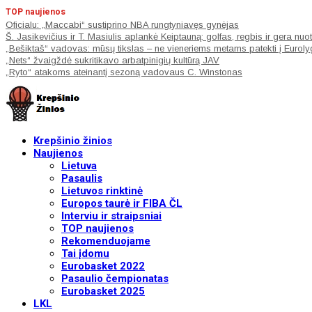
TOP naujienos
Oficialu: „Maccabi“ sustiprino NBA rungtyniavęs gynėjas
Š. Jasikevičius ir T. Masiulis aplankė Keiptauną: golfas, regbis ir gera nuo
„Bešiktaš“ vadovas: mūsų tikslas – ne vieneriems metams patekti į Eurolygą, 
„Nets“ žvaigždė sukritikavo arbatpinigių kultūrą JAV
„Ryto“ atakoms ateinantį sezoną vadovaus C. Winstonas
Krepšinio žinios
Naujienos
Lietuva
Pasaulis
Lietuvos rinktinė
Europos taurė ir FIBA ČL
Interviu ir straipsniai
TOP naujienos
Rekomenduojame
Tai įdomu
Eurobasket 2022
Pasaulio čempionatas
Eurobasket 2025
LKL