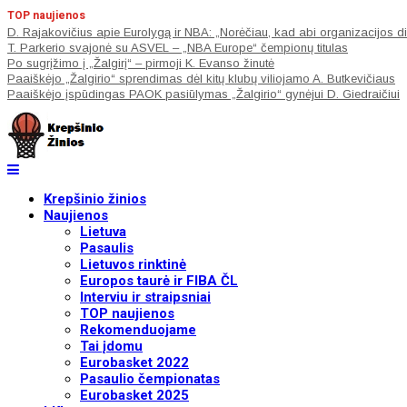
TOP naujienos
D. Rajakovičius apie Eurolygą ir NBA: „Norėčiau, kad abi organizacijos di
T. Parkerio svajonė su ASVEL – „NBA Europe“ čempionų titulas
Po sugrįžimo į „Žalgirį“ – pirmoji K. Evanso žinutė
Paaiškėjo „Žalgirio“ sprendimas dėl kitų klubų viliojamo A. Butkevičiaus
Paaiškėjo įspūdingas PAOK pasiūlymas „Žalgirio“ gynėjui D. Giedraičiui
Krepšinio žinios
Naujienos
Lietuva
Pasaulis
Lietuvos rinktinė
Europos taurė ir FIBA ČL
Interviu ir straipsniai
TOP naujienos
Rekomenduojame
Tai įdomu
Eurobasket 2022
Pasaulio čempionatas
Eurobasket 2025