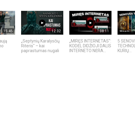
15:45
12:32
08:11
aują
„Septynių Karalysčių
„MIRĘS INTERNETAS“:
5 SENOV
no
Riteris" – kai
KODĖL DIDŽIOJI DALIS
TECHNOL
paprastumas nugali
INTERNETO NĖRA...
KURIŲ...