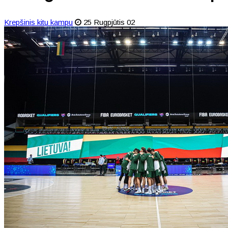
Krepšinis kitu kampu
25 Rugpjūtis 02