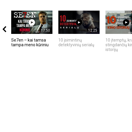
17:50
12:25
Se7en – kai tamsa
10 įsimintinų
10 įtemptų, kr
tampa meno kūriniu
detektyvinių serialų
stingdančių ki
istorijų