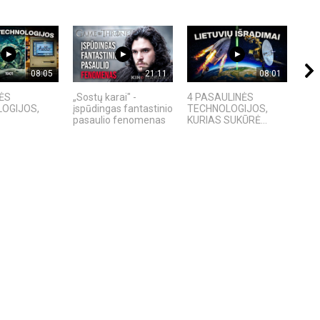
08:05
21:11
08:01
ĖS
„Sostų karai" -
4 PASAULINĖS
Ex M
OGIJOS,
įspūdingas fantastinio
TECHNOLOGIJOS,
ir p
pasaulio fenomenas
KURIAS SUKŪRĖ...
ana