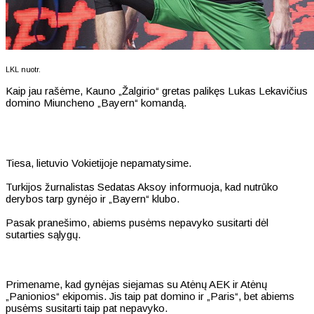
LKL nuotr.
Kaip jau rašėme, Kauno „Žalgirio“ gretas palikęs Lukas Lekavičius
domino Miuncheno „Bayern“ komandą.
Tiesa, lietuvio Vokietijoje nepamatysime.
Turkijos žurnalistas Sedatas Aksoy informuoja, kad nutrūko
derybos tarp gynėjo ir „Bayern“ klubo.
Pasak pranešimo, abiems pusėms nepavyko susitarti dėl
sutarties sąlygų.
Primename, kad gynėjas siejamas su Atėnų AEK ir Atėnų
„Panionios“ ekipomis. Jis taip pat domino ir „Paris“, bet abiems
pusėms susitarti taip pat nepavyko.