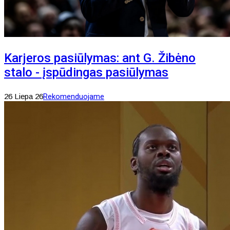
Karjeros pasiūlymas: ant G. Žibėno
stalo - įspūdingas pasiūlymas
26 Liepa 26
Rekomenduojame