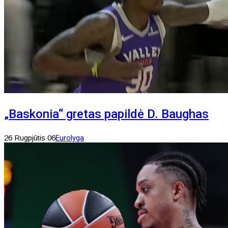
„Baskonia“ gretas papildė D. Baughas
26 Rugpjūtis 06
Eurolyga