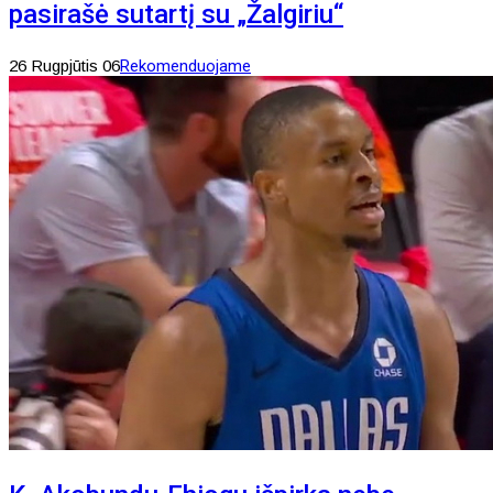
pasirašė sutartį su „Žalgiriu“
26 Rugpjūtis 06
Rekomenduojame