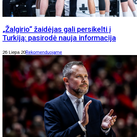
„Žalgirio“ žaidėjas gali persikelti į
Turkiją: pasirodė nauja informacija
26 Liepa 20
Rekomenduojame