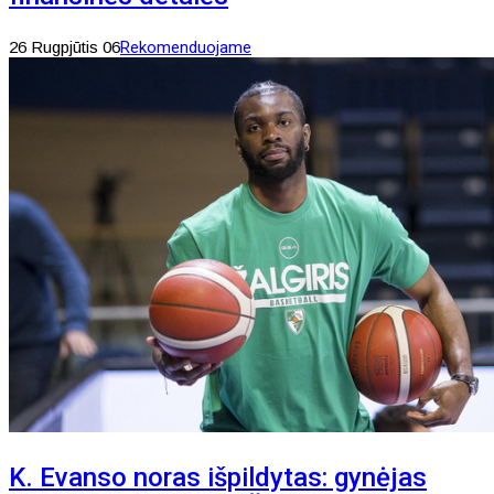
26 Rugpjūtis 06
Rekomenduojame
K. Evanso noras išpildytas: gynėjas