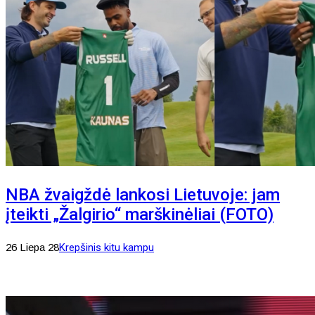
NBA žvaigždė lankosi Lietuvoje: jam
įteikti „Žalgirio“ marškinėliai (FOTO)
26 Liepa 28
Krepšinis kitu kampu