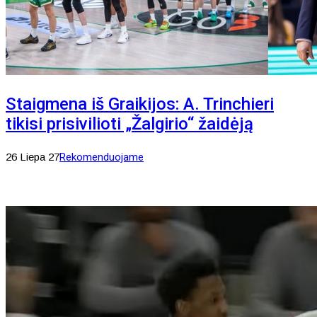
Staigmena iš Graikijos: A. Trinchieri
tikisi prisivilioti „Žalgirio“ žaidėją
26 Liepa 27
Rekomenduojame