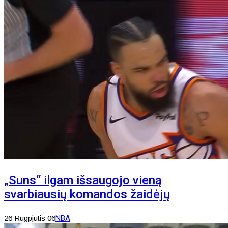
„Suns“ ilgam išsaugojo vieną
svarbiausių komandos žaidėjų
26 Rugpjūtis 06
NBA