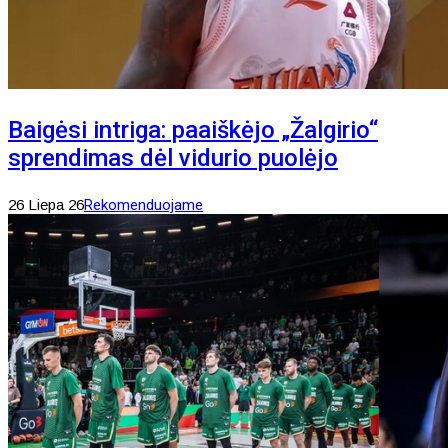
Baigėsi intriga: paaiškėjo „Žalgirio“
sprendimas dėl vidurio puolėjo
26 Liepa 26
Rekomenduojame