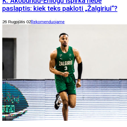
K. Akobundu-Ehiogu išpirka nebe
paslaptis: kiek teks pakloti „Žalgiriui“?
26 Rugpjūtis 02
Rekomenduojame