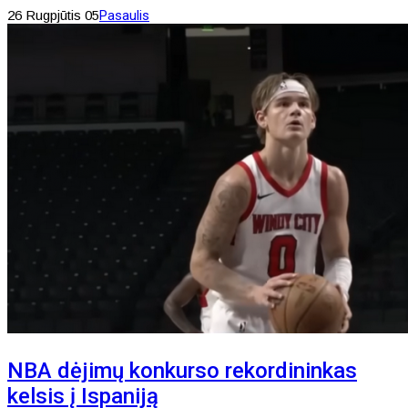
26 Rugpjūtis 05
Pasaulis
NBA dėjimų konkurso rekordininkas
kelsis į Ispaniją