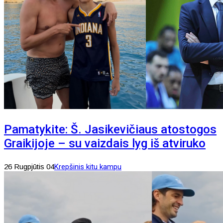
Pamatykite: Š. Jasikevičiaus atostogos
Graikijoje – su vaizdais lyg iš atviruko
26 Rugpjūtis 04
Krepšinis kitu kampu