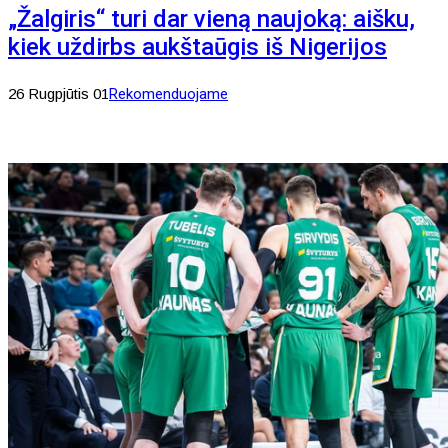
„Žalgiris“ turi dar vieną naujoką: aišku,
kiek uždirbs aukštaūgis iš Nigerijos
26 Rugpjūtis 01
Rekomenduojame