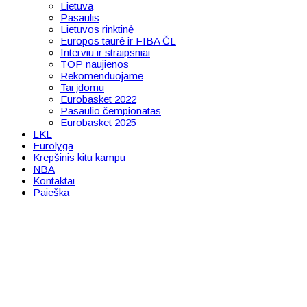
Lietuva
Pasaulis
Lietuvos rinktinė
Europos taurė ir FIBA ČL
Interviu ir straipsniai
TOP naujienos
Rekomenduojame
Tai įdomu
Eurobasket 2022
Pasaulio čempionatas
Eurobasket 2025
LKL
Eurolyga
Krepšinis kitu kampu
NBA
Kontaktai
Paieška