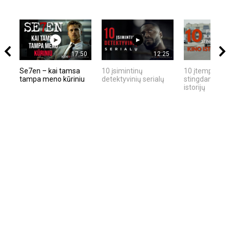
17:50
12:25
Se7en – kai tamsa
10 įsimintinų
10 įtemptų, kr
tampa meno kūriniu
detektyvinių serialų
stingdančių ki
istorijų