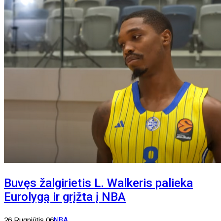
Buvęs žalgirietis L. Walkeris palieka
Eurolygą ir grįžta į NBA
26 Rugpjūtis 06
NBA