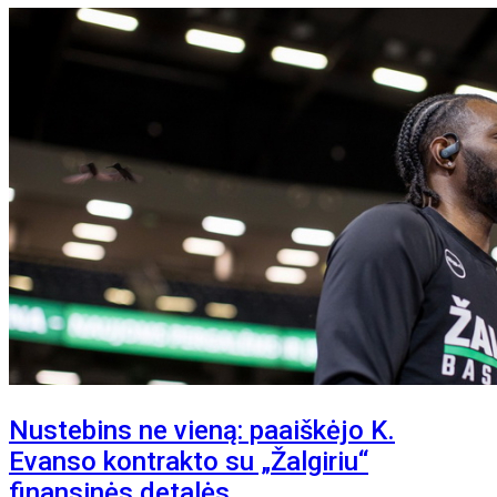
Nustebins ne vieną: paaiškėjo K.
Evanso kontrakto su „Žalgiriu“
finansinės detalės