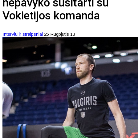
nepavyko susitarti su
Vokietijos komanda
Interviu ir straipsniai
25 Rugpjūtis 13