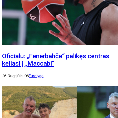
Oficialu: „Fenerbahče“ palikęs centras
keliasi į „Maccabi“
26 Rugpjūtis 06
Eurolyga