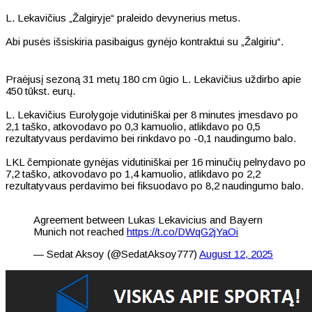
L. Lekavičius „Žalgiryje“ praleido devynerius metus.
Abi pusės išsiskiria pasibaigus gynėjo kontraktui su „Žalgiriu“.
Praėjusį sezoną 31 metų 180 cm ūgio L. Lekavičius uždirbo apie
450 tūkst. eurų.
L. Lekavičius Eurolygoje vidutiniškai per 8 minutes įmesdavo po
2,1 taško, atkovodavo po 0,3 kamuolio, atlikdavo po 0,5
rezultatyvaus perdavimo bei rinkdavo po -0,1 naudingumo balo.
LKL čempionate gynėjas vidutiniškai per 16 minučių pelnydavo po
7,2 taško, atkovodavo po 1,4 kamuolio, atlikdavo po 2,2
rezultatyvaus perdavimo bei fiksuodavo po 8,2 naudingumo balo.
Agreement between Lukas Lekavicius and Bayern
Munich not reached
https://t.co/DWqG2jYaOi
— Sedat Aksoy (@SedatAksoy777)
August 12, 2025