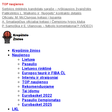
TOP naujienos
Serbijos rinktinės kandidatų sąraše – ryškiausios žvaigždės
Patikslintos L. Walkerio ir „Nuggets“ kontrakto detalės
Oficialu: M. McClungas keliasi į Ispaniją
A. Smailagičius oficialiai keliasi į Čempionų lygos klubą
P. Samoška ir E. Ulanovas – futbolo komentatoriai?! (VIDEO)
Krepšinio žinios
Naujienos
Lietuva
Pasaulis
Lietuvos rinktinė
Europos taurė ir FIBA ČL
Interviu ir straipsniai
TOP naujienos
Rekomenduojame
Tai įdomu
Eurobasket 2022
Pasaulio čempionatas
Eurobasket 2025
LKL