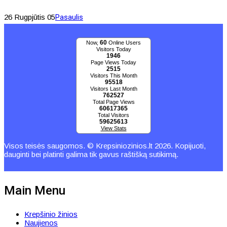
26 Rugpjūtis 05
Pasaulis
60
Now,
Online Users
Visitors Today
1946
Page Views Today
2515
Visitors This Month
95518
Visitors Last Month
762527
Total Page Views
60617365
Total Visitors
59625613
View Stats
Visos teisės saugomos. © Krepsiniozinios.lt 2026. Kopijuoti,
dauginti bei platinti galima tik gavus raštišką sutikimą.
Main Menu
Krepšinio žinios
Naujienos