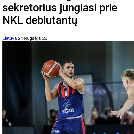
sekretorius jungiasi prie
NKL debiutantų
Lietuva
24 Rugsėjis 26