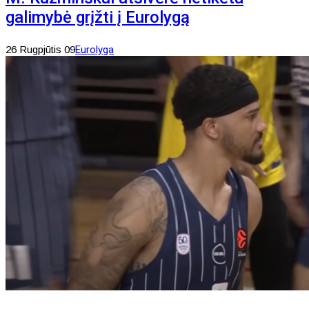
galimybė grįžti į Eurolygą
26 Rugpjūtis 09
Eurolyga