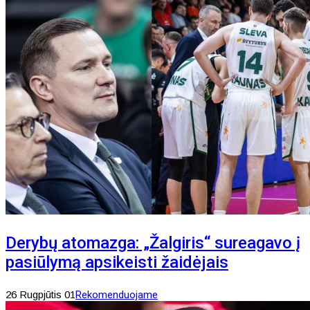
Derybų atomazga: „Žalgiris“ sureagavo į
pasiūlymą apsikeisti žaidėjais
26 Rugpjūtis 01
Rekomenduojame