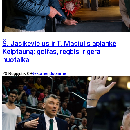
Š. Jasikevičius ir T. Masiulis aplankė
Keiptauną: golfas, regbis ir gera
nuotaika
26 Rugpjūtis 09
Rekomenduojame