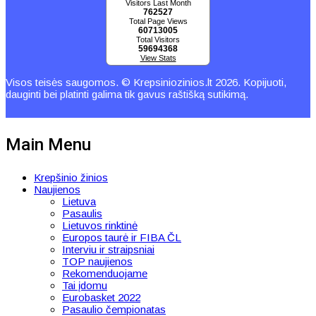
Visitors Last Month
762527
Total Page Views
60713005
Total Visitors
59694368
View Stats
Visos teisės saugomos. © Krepsiniozinios.lt 2026. Kopijuoti,
dauginti bei platinti galima tik gavus raštišką sutikimą.
Main Menu
Krepšinio žinios
Naujienos
Lietuva
Pasaulis
Lietuvos rinktinė
Europos taurė ir FIBA ČL
Interviu ir straipsniai
TOP naujienos
Rekomenduojame
Tai įdomu
Eurobasket 2022
Pasaulio čempionatas