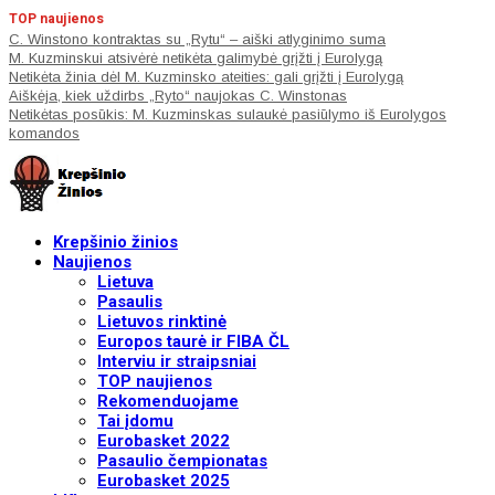
TOP naujienos
C. Winstono kontraktas su „Rytu“ – aiški atlyginimo suma
M. Kuzminskui atsivėrė netikėta galimybė grįžti į Eurolygą
Netikėta žinia dėl M. Kuzminsko ateities: gali grįžti į Eurolygą
Aiškėja, kiek uždirbs „Ryto“ naujokas C. Winstonas
Netikėtas posūkis: M. Kuzminskas sulaukė pasiūlymo iš Eurolygos
komandos
Krepšinio žinios
Naujienos
Lietuva
Pasaulis
Lietuvos rinktinė
Europos taurė ir FIBA ČL
Interviu ir straipsniai
TOP naujienos
Rekomenduojame
Tai įdomu
Eurobasket 2022
Pasaulio čempionatas
Eurobasket 2025