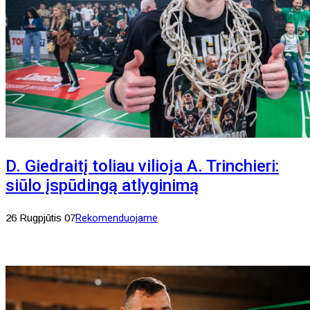
D. Giedraitį toliau vilioja A. Trinchieri:
siūlo įspūdingą atlyginimą
26 Rugpjūtis 07
Rekomenduojame