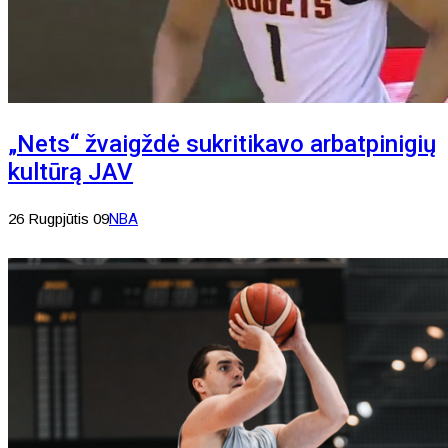
„Nets“ žvaigždė sukritikavo arbatpinigių
kultūrą JAV
26 Rugpjūtis 09
NBA