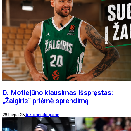
D. Motiejūno klausimas išspręstas:
„Žalgiris“ priėmė sprendimą
26 Liepa 28
Rekomenduojame