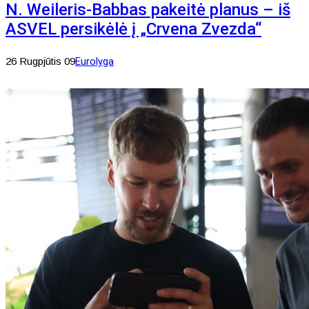
N. Weileris-Babbas pakeitė planus – iš
ASVEL persikėlė į „Crvena Zvezda“
26 Rugpjūtis 09
Eurolyga