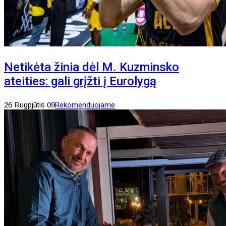
Netikėta žinia dėl M. Kuzminsko
ateities: gali grįžti į Eurolygą
26 Rugpjūtis 09
Rekomenduojame