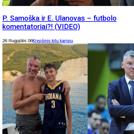
P. Samoška ir E. Ulanovas – futbolo
komentatoriai?! (VIDEO)
26 Rugpjūtis 06
Krepšinis kitu kampu