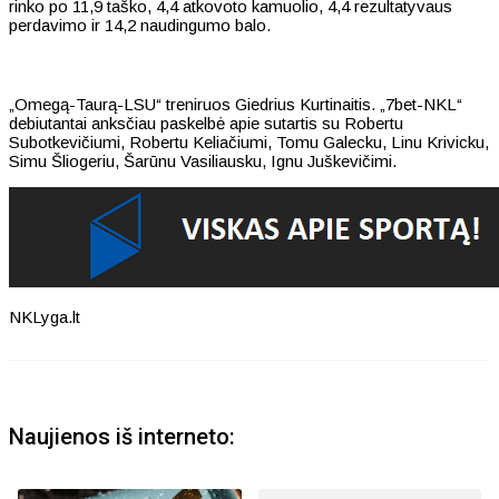
rinko po 11,9 taško, 4,4 atkovoto kamuolio, 4,4 rezultatyvaus
perdavimo ir 14,2 naudingumo balo.
„Omegą-Taurą-LSU“ treniruos Giedrius Kurtinaitis. „7bet-NKL“
debiutantai anksčiau paskelbė apie sutartis su Robertu
Subotkevičiumi, Robertu Keliačiumi, Tomu Galecku, Linu Krivicku,
Simu Šliogeriu, Šarūnu Vasiliausku, Ignu Juškevičimi.
NKLyga.lt
Naujienos iš interneto: