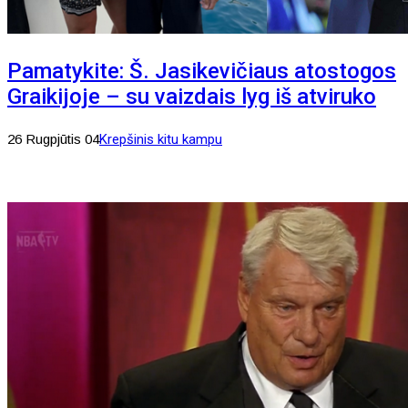
Pamatykite: Š. Jasikevičiaus atostogos
Graikijoje – su vaizdais lyg iš atviruko
26 Rugpjūtis 04
Krepšinis kitu kampu