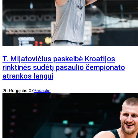
T. Mijatovičius paskelbė Kroatijos
rinktinės sudėtį pasaulio čempionato
atrankos langui
26 Rugpjūtis 07
Pasaulis