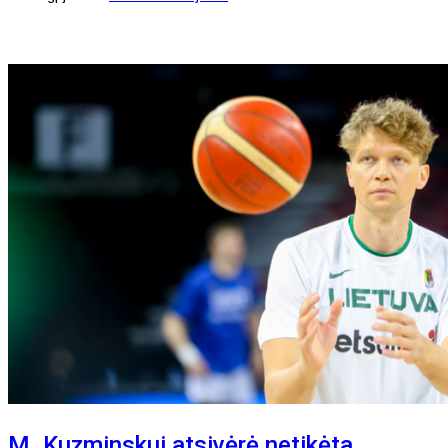
M. Kuzminskui atsivėrė netikėta