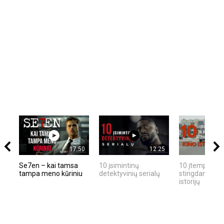
17:50
12:25
Se7en – kai tamsa
10 įsimintinų
10 įtemptų, kr
tampa meno kūriniu
detektyvinių serialų
stingdančių ki
istorijų