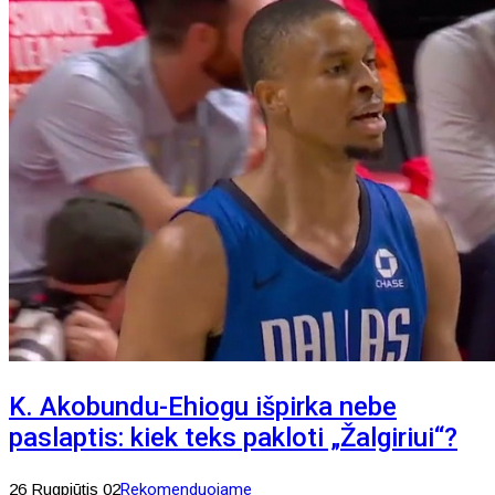
K. Akobundu-Ehiogu išpirka nebe
paslaptis: kiek teks pakloti „Žalgiriui“?
26 Rugpjūtis 02
Rekomenduojame