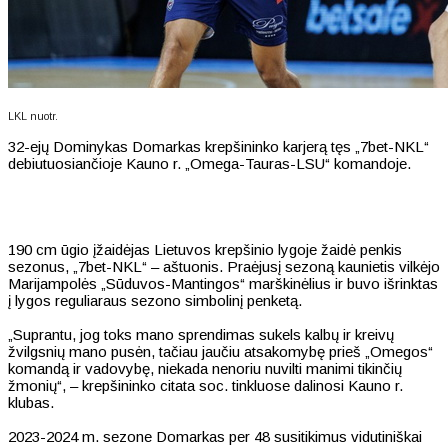
LKL nuotr.
32-ejų Dominykas Domarkas krepšininko karjerą tęs „7bet-NKL“
debiutuosiančioje Kauno r. „Omega-Tauras-LSU“ komandoje.
190 cm ūgio įžaidėjas Lietuvos krepšinio lygoje žaidė penkis
sezonus, „7bet-NKL“ – aštuonis. Praėjusį sezoną kaunietis vilkėjo
Marijampolės „Sūduvos-Mantingos“ marškinėlius ir buvo išrinktas
į lygos reguliaraus sezono simbolinį penketą.
„Suprantu, jog toks mano sprendimas sukels kalbų ir kreivų
žvilgsnių mano pusėn, tačiau jaučiu atsakomybę prieš „Omegos“
komandą ir vadovybę, niekada nenoriu nuvilti manimi tikinčių
žmonių“, – krepšininko citata soc. tinkluose dalinosi Kauno r.
klubas.
2023-2024 m. sezone Domarkas per 48 susitikimus vidutiniškai