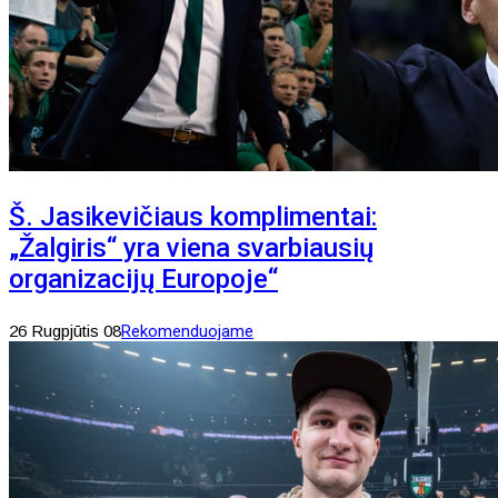
Š. Jasikevičiaus komplimentai:
„Žalgiris“ yra viena svarbiausių
organizacijų Europoje“
26 Rugpjūtis 08
Rekomenduojame