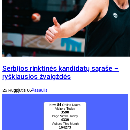
Serbijos rinktinės kandidatų sąraše –
ryškiausios žvaigždės
26 Rugpjūtis 06
Pasaulis
84
Now,
Online Users
Visitors Today
3590
Page Views Today
4339
Visitors This Month
164273