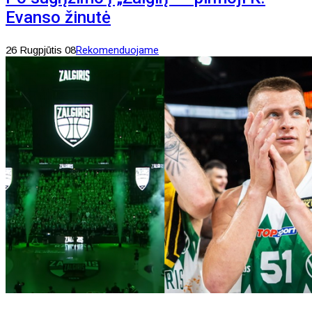
Evanso žinutė
26 Rugpjūtis 08
Rekomenduojame