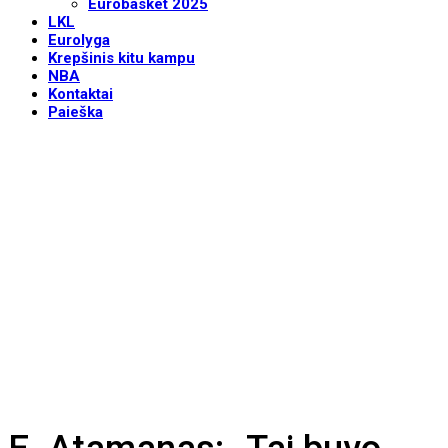
Eurobasket 2025
LKL
Eurolyga
Krepšinis kitu kampu
NBA
Kontaktai
Paieška