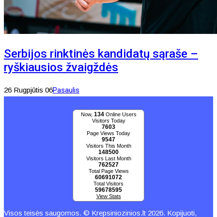
Serbijos rinktinės kandidatų sąraše –
ryškiausios žvaigždės
26 Rugpjūtis 06
Pasaulis
134
Now,
Online Users
Visitors Today
7603
Page Views Today
9547
Visitors This Month
148500
Visitors Last Month
762527
Total Page Views
60691072
Total Visitors
59678595
View Stats
Visos teisės saugomos. © Krepsiniozinios.lt 2026. Kopijuoti,