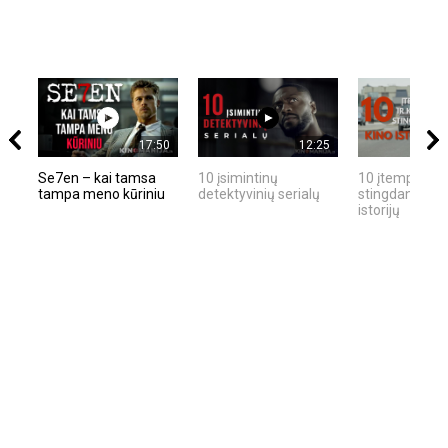
17:50
12:25
Se7en – kai tamsa
10 įsimintinų
10 įtemptų, kr
tampa meno kūriniu
detektyvinių serialų
stingdančių ki
istorijų