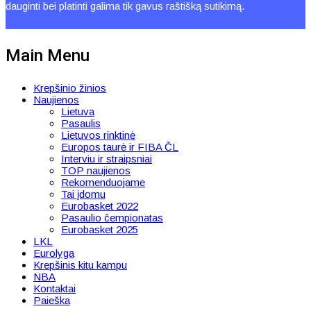
dauginti bei platinti galima tik gavus raštišką sutikimą.
Main Menu
Krepšinio žinios
Naujienos
Lietuva
Pasaulis
Lietuvos rinktinė
Europos taurė ir FIBA ČL
Interviu ir straipsniai
TOP naujienos
Rekomenduojame
Tai įdomu
Eurobasket 2022
Pasaulio čempionatas
Eurobasket 2025
LKL
Eurolyga
Krepšinis kitu kampu
NBA
Kontaktai
Paieška