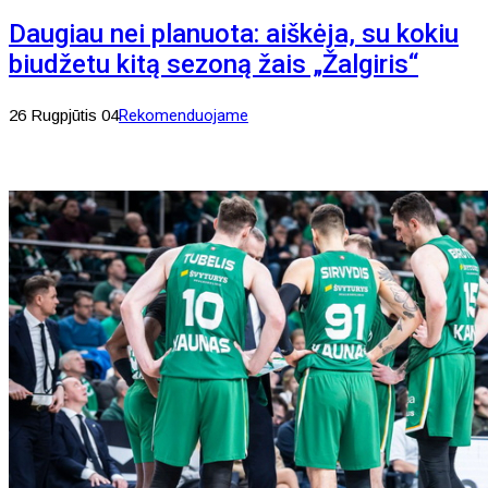
Daugiau nei planuota: aiškėja, su kokiu
biudžetu kitą sezoną žais „Žalgiris“
26 Rugpjūtis 04
Rekomenduojame