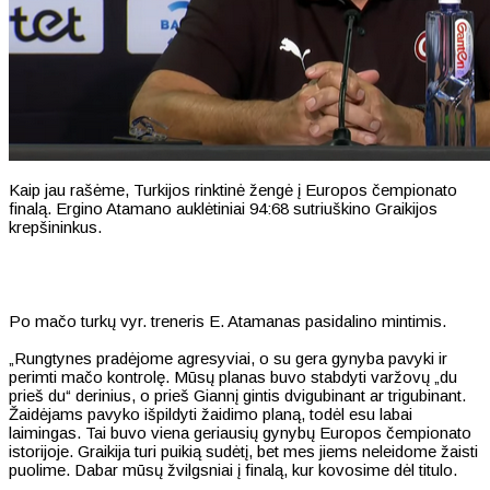
Kaip jau rašėme, Turkijos rinktinė žengė į Europos čempionato
finalą. Ergino Atamano auklėtiniai 94:68 sutriuškino Graikijos
krepšininkus.
Po mačo turkų vyr. treneris E. Atamanas pasidalino mintimis.
„Rungtynes pradėjome agresyviai, o su gera gynyba pavyki ir
perimti mačo kontrolę. Mūsų planas buvo stabdyti varžovų „du
prieš du“ derinius, o prieš Giannį gintis dvigubinant ar trigubinant.
Žaidėjams pavyko išpildyti žaidimo planą, todėl esu labai
laimingas. Tai buvo viena geriausių gynybų Europos čempionato
istorijoje. Graikija turi puikią sudėtį, bet mes jiems neleidome žaisti
puolime. Dabar mūsų žvilgsniai į finalą, kur kovosime dėl titulo.