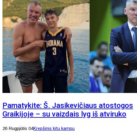
Pamatykite: Š. Jasikevičiaus atostogos
Graikijoje – su vaizdais lyg iš atviruko
26 Rugpjūtis 04
Krepšinis kitu kampu