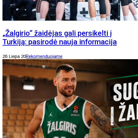
„Žalgirio“ žaidėjas gali persikelti į
Turkiją: pasirodė nauja informacija
26 Liepa 20
Rekomenduojame