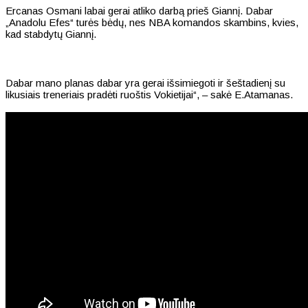
Ercanas Osmani labai gerai atliko darbą prieš Giannį. Dabar
„Anadolu Efes“ turės bėdų, nes NBA komandos skambins, kvies,
kad stabdytų Giannį.
Dabar mano planas dabar yra gerai išsimiegoti ir šeštadienį su
likusiais treneriais pradėti ruoštis Vokietijai“, – sakė E.Atamanas.