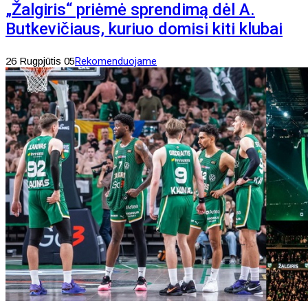
„Žalgiris“ priėmė sprendimą dėl A.
Butkevičiaus, kuriuo domisi kiti klubai
26 Rugpjūtis 05
Rekomenduojame