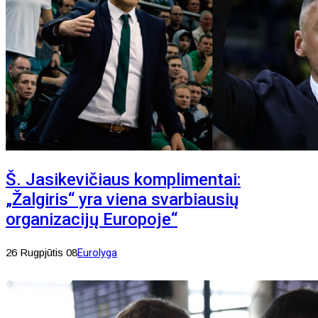
Š. Jasikevičiaus komplimentai:
„Žalgiris“ yra viena svarbiausių
organizacijų Europoje“
26 Rugpjūtis 08
Eurolyga