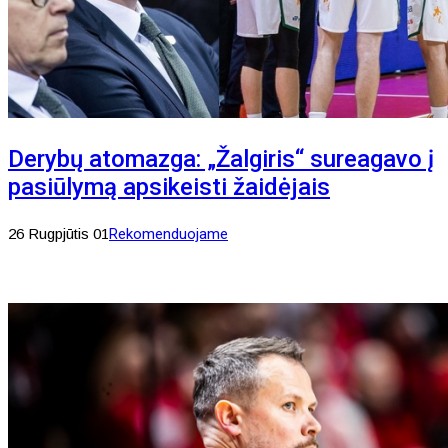
Derybų atomazga: „Žalgiris“ sureagavo į
pasiūlymą apsikeisti žaidėjais
26 Rugpjūtis 01
Rekomenduojame