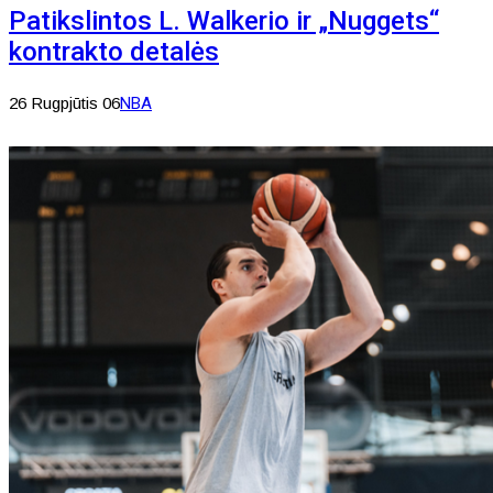
Patikslintos L. Walkerio ir „Nuggets“
kontrakto detalės
26 Rugpjūtis 06
NBA