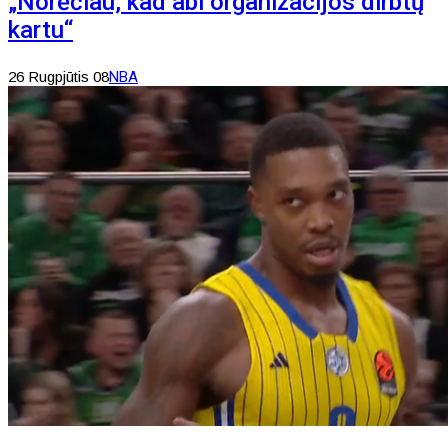
„Norėčiau, kad abi organizacijos dirbtų
kartu“
26 Rugpjūtis 08
NBA