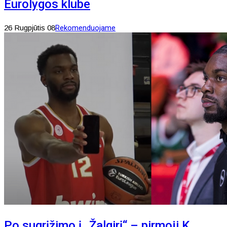
Eurolygos klube
26 Rugpjūtis 08
Rekomenduojame
Po sugrįžimo į „Žalgirį“ – pirmoji K.