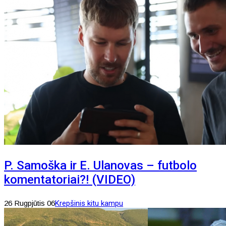
P. Samoška ir E. Ulanovas – futbolo
komentatoriai?! (VIDEO)
26 Rugpjūtis 06
Krepšinis kitu kampu