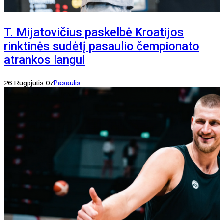
T. Mijatovičius paskelbė Kroatijos
rinktinės sudėtį pasaulio čempionato
atrankos langui
26 Rugpjūtis 07
Pasaulis