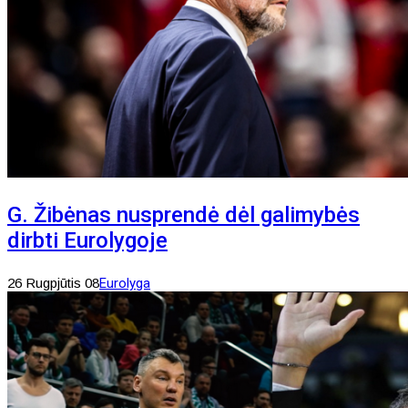
G. Žibėnas nusprendė dėl galimybės
dirbti Eurolygoje
26 Rugpjūtis 08
Eurolyga