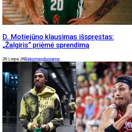
D. Motiejūno klausimas išspręstas:
„Žalgiris“ priėmė sprendimą
26 Liepa 28
Rekomenduojame