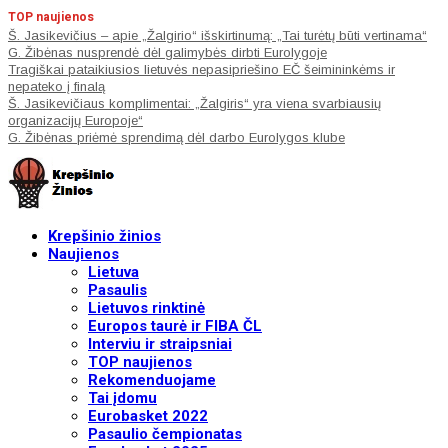
TOP naujienos
Š. Jasikevičius – apie „Žalgirio“ išskirtinumą: „Tai turėtų būti vertinama“
G. Žibėnas nusprendė dėl galimybės dirbti Eurolygoje
Tragiškai pataikiusios lietuvės nepasipriešino EČ šeimininkėms ir
nepateko į finalą
Š. Jasikevičiaus komplimentai: „Žalgiris“ yra viena svarbiausių
organizacijų Europoje“
G. Žibėnas priėmė sprendimą dėl darbo Eurolygos klube
Krepšinio žinios
Naujienos
Lietuva
Pasaulis
Lietuvos rinktinė
Europos taurė ir FIBA ČL
Interviu ir straipsniai
TOP naujienos
Rekomenduojame
Tai įdomu
Eurobasket 2022
Pasaulio čempionatas