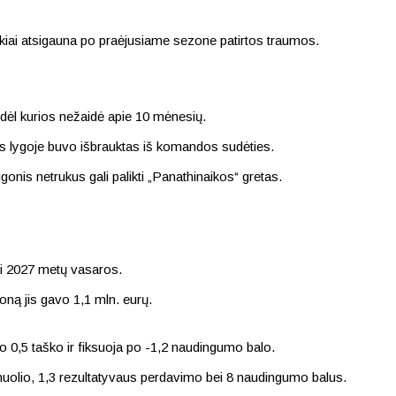
kiai atsigauna po praėjusiame sezone patirtos traumos.
 dėl kurios nežaidė apie 10 mėnesių.
jos lygoje buvo išbrauktas iš komandos sudėties.
onis netrukus gali palikti „Panathinaikos“ gretas.
ki 2027 metų vasaros.
oną jis gavo 1,1 mln. eurų.
o 0,5 taško ir fiksuoja po -1,2 naudingumo balo.
muolio, 1,3 rezultatyvaus perdavimo bei 8 naudingumo balus.