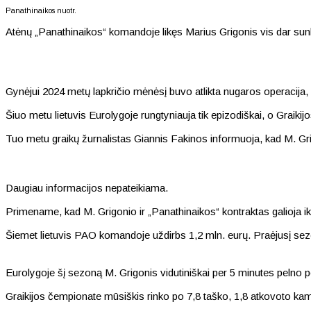
Panathinaikos nuotr.
Atėnų „Panathinaikos“ komandoje likęs Marius Grigonis vis dar sun
Gynėjui 2024 metų lapkričio mėnėsį buvo atlikta nugaros operacija,
Šiuo metu lietuvis Eurolygoje rungtyniauja tik epizodiškai, o Graiki
Tuo metu graikų žurnalistas Giannis Fakinos informuoja, kad M. Grig
Daugiau informacijos nepateikiama.
Primename, kad M. Grigonio ir „Panathinaikos“ kontraktas galioja i
Šiemet lietuvis PAO komandoje uždirbs 1,2 mln. eurų. Praėjusį sez
Eurolygoje šį sezoną M. Grigonis vidutiniškai per 5 minutes pelno p
Graikijos čempionate mūsiškis rinko po 7,8 taško, 1,8 atkovoto ka