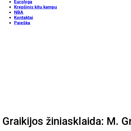
Eurolyga
Krepšinis kitu kampu
NBA
Kontaktai
Paieška
Graikijos žiniasklaida: M. G