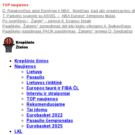
TOP naujienos
D. Rajakovičius apie Eurolygą ir NBA: „Norėčiau, kad abi organizacijos di
T. Parkerio svajonė su ASVEL – „NBA Europe“ čempionų titulas
Po sugrįžimo į „Žalgirį“ – pirmoji K. Evanso žinutė
Paaiškėjo „Žalgirio“ sprendimas dėl kitų klubų viliojamo A. Butkevičiaus
Paaiškėjo įspūdingas PAOK pasiūlymas „Žalgirio“ gynėjui D. Giedraičiui
Krepšinio žinios
Naujienos
Lietuva
Pasaulis
Lietuvos rinktinė
Europos taurė ir FIBA ČL
Interviu ir straipsniai
TOP naujienos
Rekomenduojame
Tai įdomu
Eurobasket 2022
Pasaulio čempionatas
Eurobasket 2025
LKL