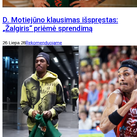
D. Motiejūno klausimas išspręstas:
„Žalgiris“ priėmė sprendimą
26 Liepa 28
Rekomenduojame