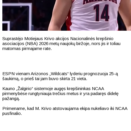
Suprastėjo Motiejaus Krivo akcijos Nacionalinės krepšinio
asociacijos (NBA) 2026 metų naujokų biržoje, nors jis ir toliau
matomas pirmajame rate.
ESPN vienam Arizonos „Wildcats“ lyderiu prognozuoja 25-ą
šaukimą, o prieš tai jam buvo skirta 21 vieta.
Kauno „Žalgirio“ sistemoje augęs krepšininkas NCAA
pirmenybėse rungtyniauja trečius metus ir yra padaręs didelę
pažangą.
Primename, kad M. Krivo atstovaujama ekipa nukeliavo iki NCAA
pusfinalio.