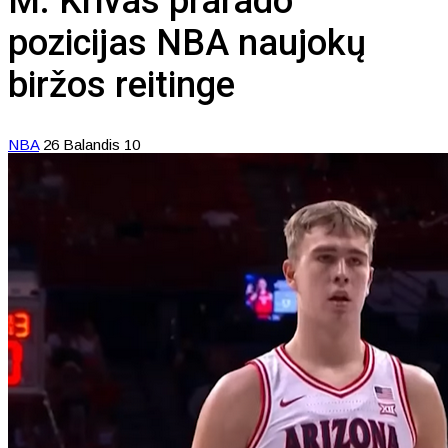
M. Krivas prarado
pozicijas NBA naujokų
biržos reitinge
NBA
26 Balandis 10