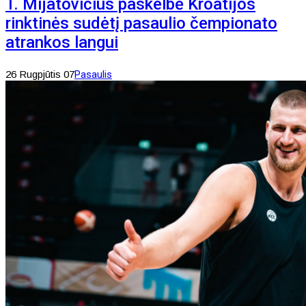
T. Mijatovičius paskelbė Kroatijos
rinktinės sudėtį pasaulio čempionato
atrankos langui
26 Rugpjūtis 07
Pasaulis