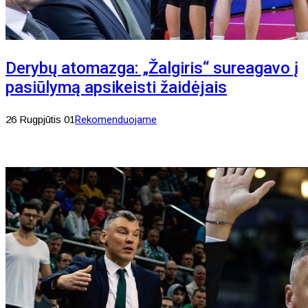
Derybų atomazga: „Žalgiris“ sureagavo į
pasiūlymą apsikeisti žaidėjais
26 Rugpjūtis 01
Rekomenduojame