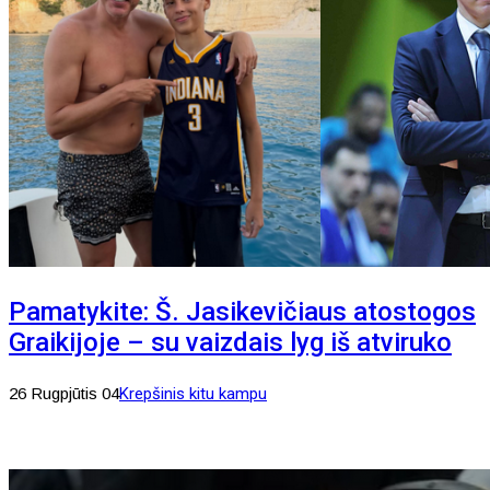
Pamatykite: Š. Jasikevičiaus atostogos
Graikijoje – su vaizdais lyg iš atviruko
26 Rugpjūtis 04
Krepšinis kitu kampu