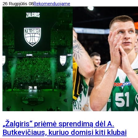
26 Rugpjūtis 08
Rekomenduojame
„Žalgiris“ priėmė sprendimą dėl A.
Butkevičiaus, kuriuo domisi kiti klubai