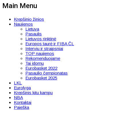
Main Menu
Krepšinio žinios
Naujienos
Lietuva
Pasaulis
Lietuvos rinktinė
Europos taurė ir FIBA ČL
Interviu ir straipsniai
TOP naujienos
Rekomenduojame
Tai įdomu
Eurobasket 2022
Pasaulio čempionatas
Eurobasket 2025
LKL
Eurolyga
Krepšinis kitu kampu
NBA
Kontaktai
Paieška