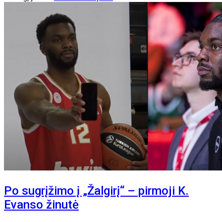
Po sugrįžimo į „Žalgirį“ – pirmoji K.
Evanso žinutė