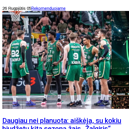
26 Rugpjūtis 05
Rekomenduojame
Daugiau nei planuota: aiškėja, su kokiu
biudžetu kitą sezoną žais „Žalgiris“