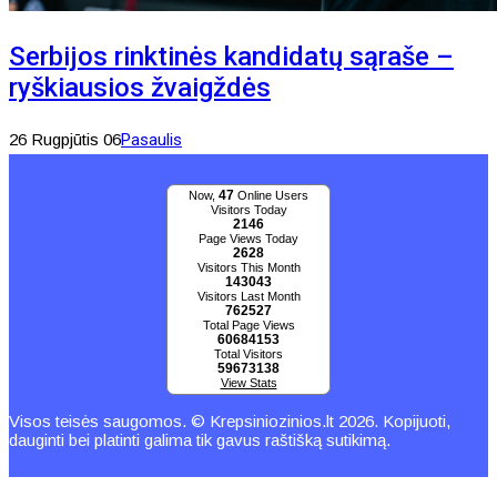
Serbijos rinktinės kandidatų sąraše –
ryškiausios žvaigždės
26 Rugpjūtis 06
Pasaulis
47
Now,
Online Users
Visitors Today
2146
Page Views Today
2628
Visitors This Month
143043
Visitors Last Month
762527
Total Page Views
60684153
Total Visitors
59673138
View Stats
Visos teisės saugomos. © Krepsiniozinios.lt 2026. Kopijuoti,
dauginti bei platinti galima tik gavus raštišką sutikimą.