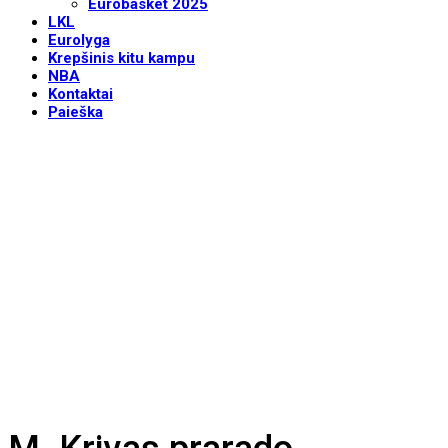
Eurobasket 2025
LKL
Eurolyga
Krepšinis kitu kampu
NBA
Kontaktai
Paieška