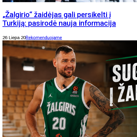
„Žalgirio“ žaidėjas gali persikelti į
Turkiją: pasirodė nauja informacija
26 Liepa 20
Rekomenduojame