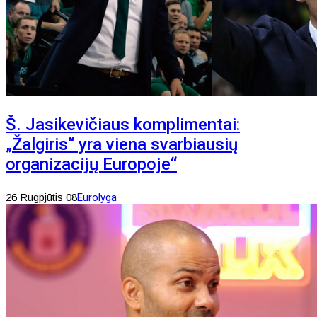
Š. Jasikevičiaus komplimentai:
„Žalgiris“ yra viena svarbiausių
organizacijų Europoje“
26 Rugpjūtis 08
Eurolyga