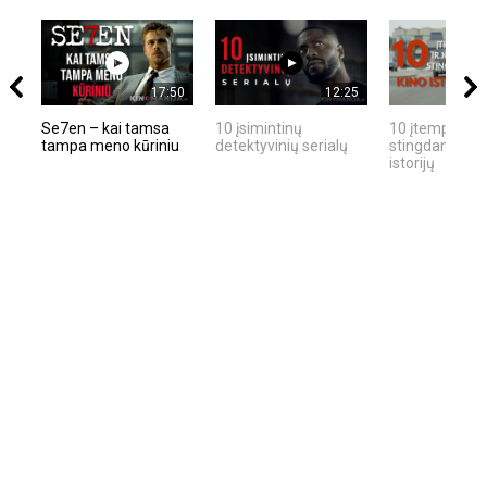
17:50
12:25
Se7en – kai tamsa
10 įsimintinų
10 įtemptų, kr
tampa meno kūriniu
detektyvinių serialų
stingdančių ki
istorijų