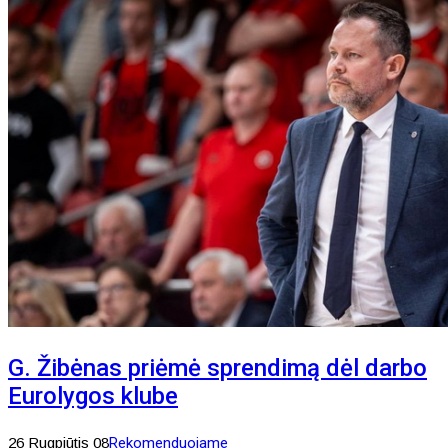
G. Žibėnas priėmė sprendimą dėl darbo
Eurolygos klube
26 Rugpjūtis 08
Rekomenduojame