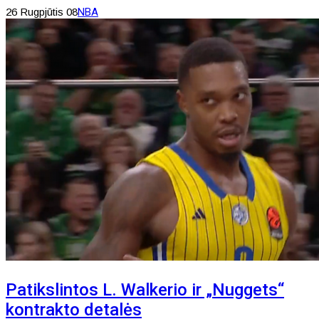
26 Rugpjūtis 08
NBA
Patikslintos L. Walkerio ir „Nuggets“
kontrakto detalės