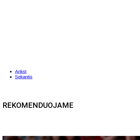
Ankst
Sekantis
REKOMENDUOJAME