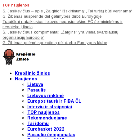
TOP naujienos
Š. Jasikevičius – apie „Žalgirio“ išskirtinumą: „Tai turėtų būti vertinama“
G. Žibėnas nusprendė dėl galimybės dirbti Eurolygoje
Tragiškai pataikiusios lietuvės nepasipriešino EČ šeimininkėms ir
nepateko į finalą
Š. Jasikevičiaus komplimentai: „Žalgiris“ yra viena svarbiausių
organizacijų Europoje“
G. Žibėnas priėmė sprendimą dėl darbo Eurolygos klube
Krepšinio žinios
Naujienos
Lietuva
Pasaulis
Lietuvos rinktinė
Europos taurė ir FIBA ČL
Interviu ir straipsniai
TOP naujienos
Rekomenduojame
Tai įdomu
Eurobasket 2022
Pasaulio čempionatas