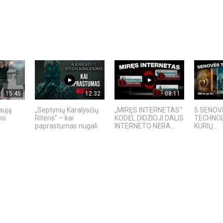
15:45
12:32
08:11
aują
„Septynių Karalysčių
„MIRĘS INTERNETAS“:
5 SENOV
no
Riteris" – kai
KODĖL DIDŽIOJI DALIS
TECHNOL
paprastumas nugali
INTERNETO NĖRA...
KURIŲ...