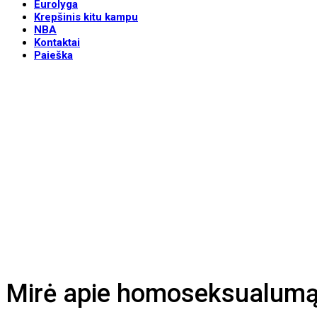
Eurolyga
Krepšinis kitu kampu
NBA
Kontaktai
Paieška
Mirė apie homoseksualumą v