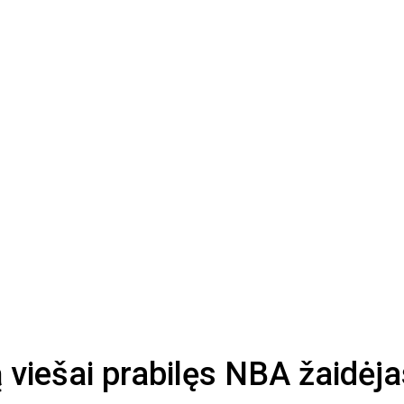
iešai prabilęs NBA žaidėjas