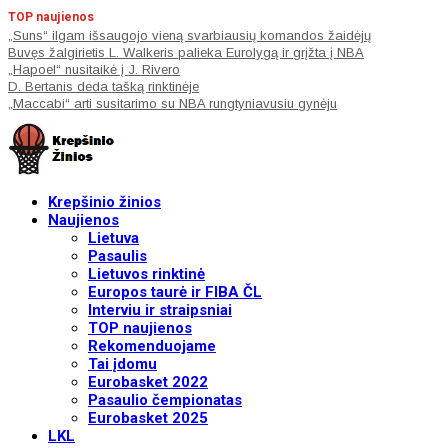
TOP naujienos
„Suns“ ilgam išsaugojo vieną svarbiausių komandos žaidėjų
Buvęs žalgirietis L. Walkeris palieka Eurolygą ir grįžta į NBA
„Hapoel“ nusitaikė į J. Rivero
D. Bertanis deda tašką rinktinėje
„Maccabi“ arti susitarimo su NBA rungtyniavusiu gynėju
Krepšinio žinios
Naujienos
Lietuva
Pasaulis
Lietuvos rinktinė
Europos taurė ir FIBA ČL
Interviu ir straipsniai
TOP naujienos
Rekomenduojame
Tai įdomu
Eurobasket 2022
Pasaulio čempionatas
Eurobasket 2025
LKL