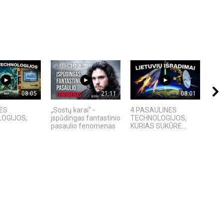
08:05
21:11
08:01
ĖS
„Sostų karai" -
4 PASAULINĖS
Ex M
OGIJOS,
įspūdingas fantastinio
TECHNOLOGIJOS,
ir p
pasaulio fenomenas
KURIAS SUKŪRĖ...
ana