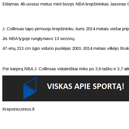
Eidamas 48-uosius metus mirė buvęs NBA krepšininkas Jasonas Col
J. Collinsas tapo pirmuoju krepšininku, kuris 2014 metais viešai p
Jis NBA lygoje rungtyniavo 13 sezonų.
47-erių 213 cm ūgio vidurio puolėjas 2001-2014 metais vilkėjo Bru
Per karjerą NBA J. Collinsas vidutiniškai rinko po 3,6 taško ir 3,7 
Krepsiniozinios.lt