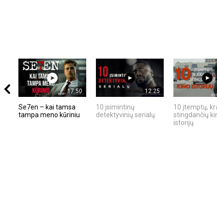
17:50
12:25
Se7en – kai tamsa
10 įsimintinų
10 įtemptų, kr
tampa meno kūriniu
detektyvinių serialų
stingdančių ki
istorijų