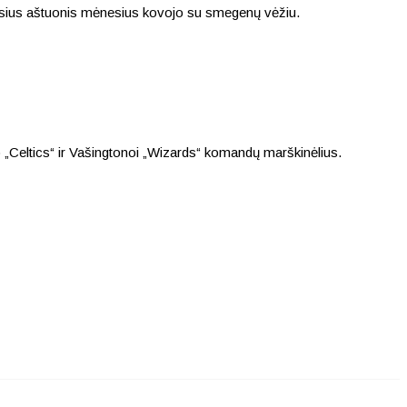
osius aštuonis mėnesius kovojo su smegenų vėžiu.
 „Celtics“ ir Vašingtonoi „Wizards“ komandų marškinėlius.