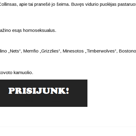
linsas, apie tai pranešė jo šeima. Buvęs vidurio puolėjas pastaru
ripažino esąs homoseksualus.
klino „Nets“, Memfio „Grizzlies“, Minesotos „Timberwolves“, Bostono
atkovoto kamuolio.