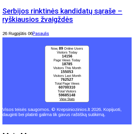
Serbijos rinktinės kandidatų sąraše –
ryškiausios žvaigždės
26 Rugpjūtis 06
Pasaulis
89
Now,
Online Users
Visitors Today
14156
Page Views Today
18785
Visitors This Month
155053
Visitors Last Month
762527
Total Page Views
60700310
Total Visitors
59685148
View Stats
Visos teisės saugomos. © Krepsiniozinios.lt 2026. Kopijuoti,
dauginti bei platinti galima tik gavus raštišką sutikimą.