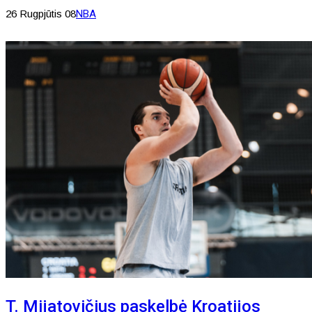
26 Rugpjūtis 08
NBA
T. Mijatovičius paskelbė Kroatijos