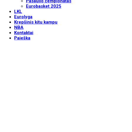
Pasaulio čempionatas
Eurobasket 2025
LKL
Eurolyga
Krepšinis kitu kampu
NBA
Kontaktai
Paieška