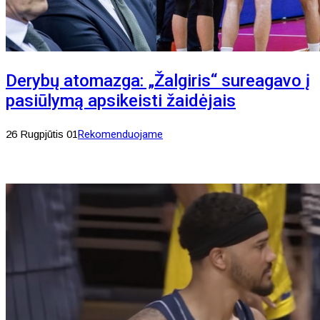
Derybų atomazga: „Žalgiris“ sureagavo į
pasiūlymą apsikeisti žaidėjais
26 Rugpjūtis 01
Rekomenduojame