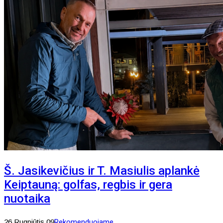
Š. Jasikevičius ir T. Masiulis aplankė
Keiptauną: golfas, regbis ir gera
nuotaika
26 Rugpjūtis 09
Rekomenduojame