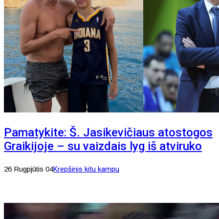
Pamatykite: Š. Jasikevičiaus atostogos
Graikijoje – su vaizdais lyg iš atviruko
26 Rugpjūtis 04
Krepšinis kitu kampu