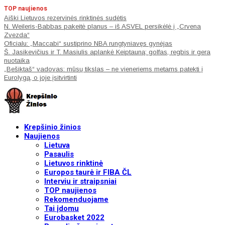
TOP naujienos
Aiški Lietuvos rezervinės rinktinės sudėtis
N. Weileris-Babbas pakeitė planus – iš ASVEL persikėlė į „Crvena
Zvezda“
Oficialu: „Maccabi“ sustiprino NBA rungtyniavęs gynėjas
Š. Jasikevičius ir T. Masiulis aplankė Keiptauną: golfas, regbis ir gera
nuotaika
„Bešiktaš“ vadovas: mūsų tikslas – ne vieneriems metams patekti į
Eurolygą, o joje įsitvirtinti
Krepšinio žinios
Naujienos
Lietuva
Pasaulis
Lietuvos rinktinė
Europos taurė ir FIBA ČL
Interviu ir straipsniai
TOP naujienos
Rekomenduojame
Tai įdomu
Eurobasket 2022