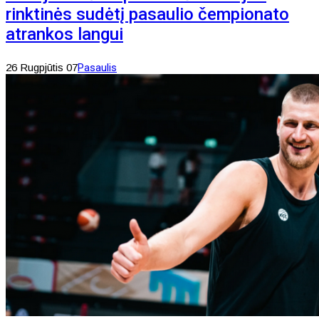
rinktinės sudėtį pasaulio čempionato
atrankos langui
26 Rugpjūtis 07
Pasaulis