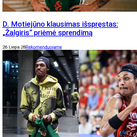
D. Motiejūno klausimas išspręstas:
„Žalgiris“ priėmė sprendimą
26 Liepa 28
Rekomenduojame