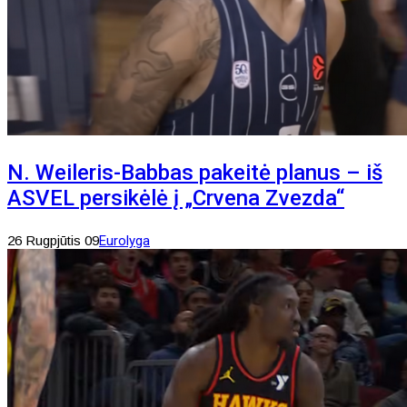
N. Weileris-Babbas pakeitė planus – iš
ASVEL persikėlė į „Crvena Zvezda“
26 Rugpjūtis 09
Eurolyga