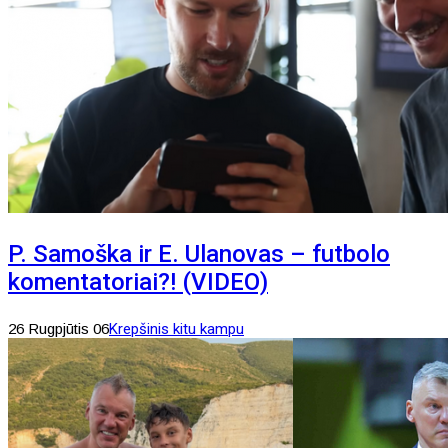
P. Samoška ir E. Ulanovas – futbolo
komentatoriai?! (VIDEO)
26 Rugpjūtis 06
Krepšinis kitu kampu