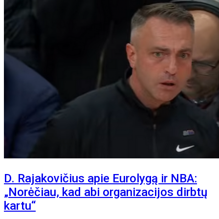
D. Rajakovičius apie Eurolygą ir NBA:
„Norėčiau, kad abi organizacijos dirbtų
kartu“