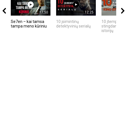
17:50
12:25
Se7en – kai tamsa
10 įsimintinų
10 įtemptų, kr
tampa meno kūriniu
detektyvinių serialų
stingdančių ki
istorijų