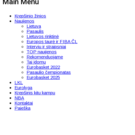
Main Menu
Krepšinio žinios
Naujienos
Lietuva
Pasaulis
Lietuvos rinktinė
Europos taurė ir FIBA ČL
Interviu ir straipsniai
TOP naujienos
Rekomenduojame
Tai įdomu
Eurobasket 2022
Pasaulio čempionatas
Eurobasket 2025
LKL
Eurolyga
Krepšinis kitu kampu
NBA
Kontaktai
Paieška