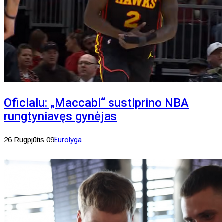
Oficialu: „Maccabi“ sustiprino NBA
rungtyniavęs gynėjas
26 Rugpjūtis 09
Eurolyga