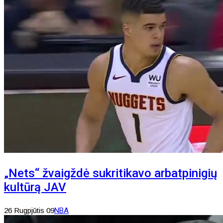
„Nets“ žvaigždė sukritikavo arbatpinigių
kultūrą JAV
26 Rugpjūtis 09
NBA