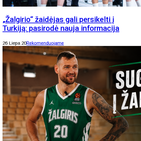
„Žalgirio“ žaidėjas gali persikelti į
Turkiją: pasirodė nauja informacija
26 Liepa 20
Rekomenduojame