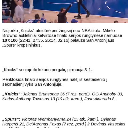
Niujorko „Knicks“ atsidūrė per žingsnį nuo NBA titulo. Mike'o
Browno auklėtiniai ketvirtose finalo serijos rungtynėse namuose
107:106
(22:41, 27:35, 26:14, 32:16) palaužė San Antonijaus
„Spurs“ krepšininkus.
„Knicks“ serijoje iki keturių pergalių pirmauja 3-1.
Penktosios finalo serijos rungtynės naktį iš šeštadienio į
sekmadienį vyks San Antonijuje.
„Knicks“
: Jalenas Brunsonas 36 (7 rez. perd.), OG Anunoby 33,
Karlas-Anthony Townsas 13 (10 atk. kam.), Jose Alvarado 8.
„Spurs“:
Victoras Wembanyama 24 (13 atk. kam.), Dylanas
Harperis 21, De'Aaronas Foxas (7 rez. perd.) ir Devinas Vassellas