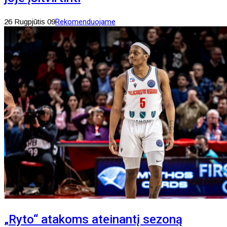
26 Rugpjūtis 09
Rekomenduojame
„Ryto“ atakoms ateinantį sezoną