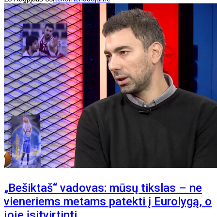
„Bešiktaš“ vadovas: mūsų tikslas – ne
vieneriems metams patekti į Eurolygą, o
joje įsitvirtinti