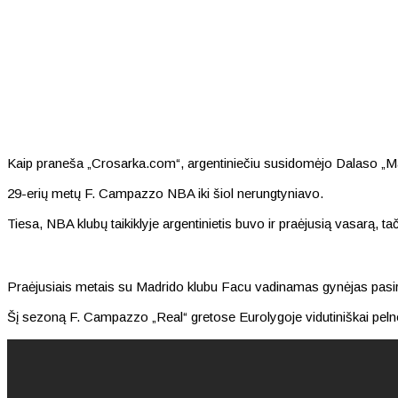
Kaip praneša „Crosarka.com“, argentiniečiu susidomėjo Dalaso „Mav
29-erių metų F. Campazzo NBA iki šiol nerungtyniavo.
Tiesa, NBA klubų taikiklyje argentinietis buvo ir praėjusią vasarą, tač
Praėjusiais metais su Madrido klubu Facu vadinamas gynėjas pasirašė p
Šį sezoną F. Campazzo „Real“ gretose Eurolygoje vidutiniškai pelno