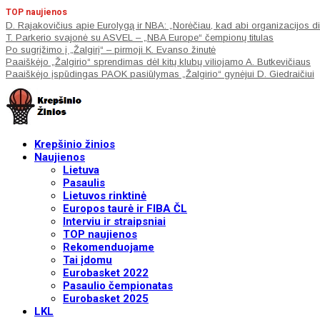
TOP naujienos
D. Rajakovičius apie Eurolygą ir NBA: „Norėčiau, kad abi organizacijos di
T. Parkerio svajonė su ASVEL – „NBA Europe“ čempionų titulas
Po sugrįžimo į „Žalgirį“ – pirmoji K. Evanso žinutė
Paaiškėjo „Žalgirio“ sprendimas dėl kitų klubų viliojamo A. Butkevičiaus
Paaiškėjo įspūdingas PAOK pasiūlymas „Žalgirio“ gynėjui D. Giedraičiui
Krepšinio žinios
Naujienos
Lietuva
Pasaulis
Lietuvos rinktinė
Europos taurė ir FIBA ČL
Interviu ir straipsniai
TOP naujienos
Rekomenduojame
Tai įdomu
Eurobasket 2022
Pasaulio čempionatas
Eurobasket 2025
LKL