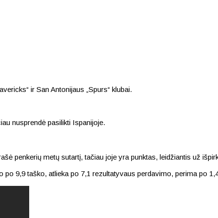
ericks“ ir San Antonijaus „Spurs“ klubai.
iau nusprendė pasilikti Ispanijoje.
enkerių metų sutartį, tačiau joje yra punktas, leidžiantis už išpirką 
 po 9,9 taško, atlieka po 7,1 rezultatyvaus perdavimo, perima po 1,