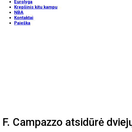
Eurolyga
Krepšinis kitu kampu
NBA
Kontaktai
Paieška
F. Campazzo atsidūrė dviej