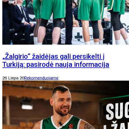
„Žalgirio“ žaidėjas gali persikelti į
Turkiją: pasirodė nauja informacija
26 Liepa 20
Rekomenduojame