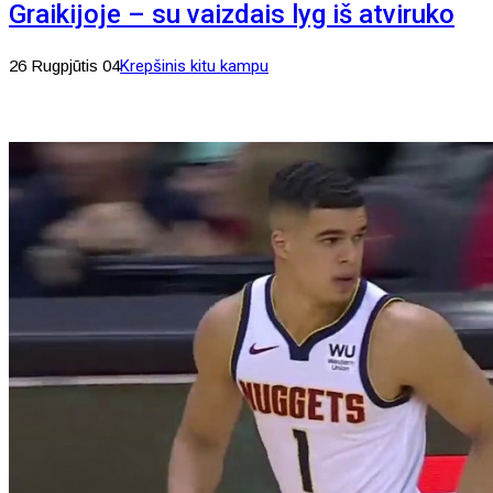
Graikijoje – su vaizdais lyg iš atviruko
26 Rugpjūtis 04
Krepšinis kitu kampu