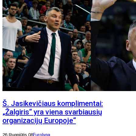
Š. Jasikevičiaus komplimentai:
„Žalgiris“ yra viena svarbiausių
organizacijų Europoje“
26 Rugpjūtis 08
Eurolyga