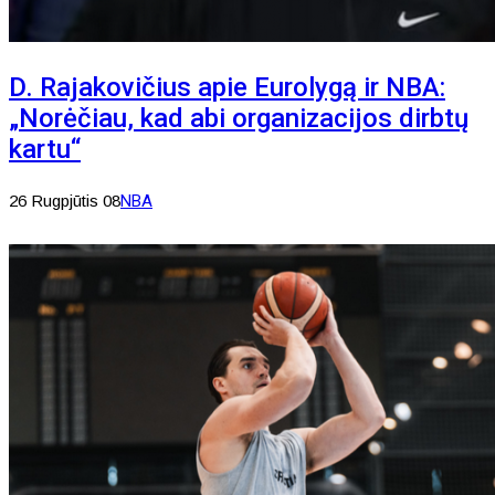
D. Rajakovičius apie Eurolygą ir NBA:
„Norėčiau, kad abi organizacijos dirbtų
kartu“
26 Rugpjūtis 08
NBA