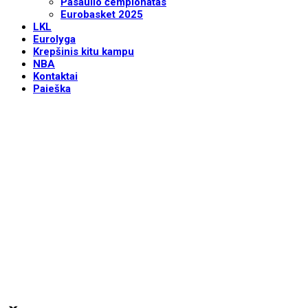
Pasaulio čempionatas
Eurobasket 2025
LKL
Eurolyga
Krepšinis kitu kampu
NBA
Kontaktai
Paieška