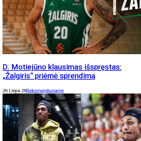
D. Motiejūno klausimas išspręstas:
„Žalgiris“ priėmė sprendimą
26 Liepa 28
Rekomenduojame