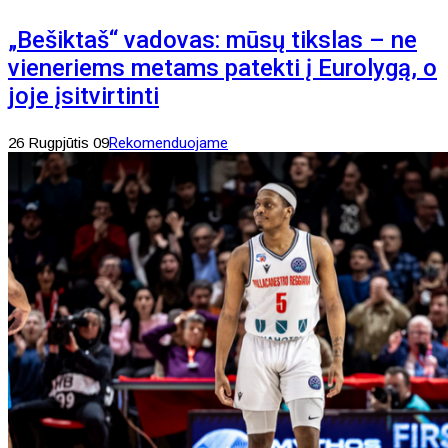
„Bešiktaš“ vadovas: mūsų tikslas – ne
vieneriems metams patekti į Eurolygą, o
joje įsitvirtinti
26 Rugpjūtis 09
Rekomenduojame