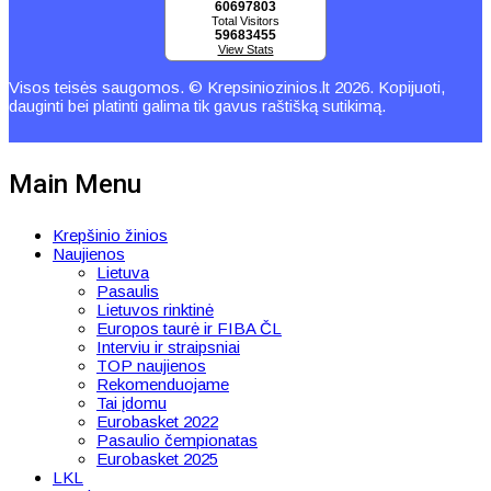
60697803
Total Visitors
59683455
View Stats
Visos teisės saugomos. © Krepsiniozinios.lt 2026. Kopijuoti,
dauginti bei platinti galima tik gavus raštišką sutikimą.
Main Menu
Krepšinio žinios
Naujienos
Lietuva
Pasaulis
Lietuvos rinktinė
Europos taurė ir FIBA ČL
Interviu ir straipsniai
TOP naujienos
Rekomenduojame
Tai įdomu
Eurobasket 2022
Pasaulio čempionatas
Eurobasket 2025
LKL