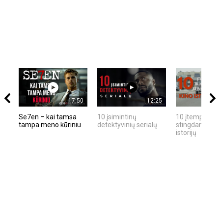
17:50
12:25
Se7en – kai tamsa
10 įsimintinų
10 įtemptų, kr
tampa meno kūriniu
detektyvinių serialų
stingdančių ki
istorijų