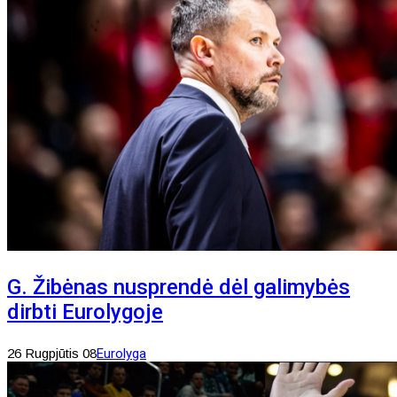
G. Žibėnas nusprendė dėl galimybės
dirbti Eurolygoje
26 Rugpjūtis 08
Eurolyga