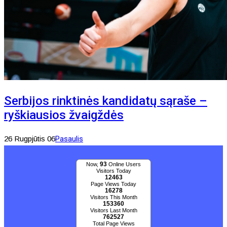
Serbijos rinktinės kandidatų sąraše –
ryškiausios žvaigždės
26 Rugpjūtis 06
Pasaulis
93
Now,
Online Users
Visitors Today
12463
Page Views Today
16278
Visitors This Month
153360
Visitors Last Month
762527
Total Page Views