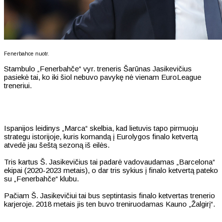
Fenerbahce nuotr.
Stambulo „Fenerbahče“ vyr. treneris Šarūnas Jasikevičius
pasiekė tai, ko iki šiol nebuvo pavykę nė vienam EuroLeague
treneriui.
Ispanijos leidinys „Marca“ skelbia, kad lietuvis tapo pirmuoju
strategu istorijoje, kuris komandą į Eurolygos finalo ketvertą
atvedė jau šeštą sezoną iš eilės.
Tris kartus Š. Jasikevičius tai padarė vadovaudamas „Barcelona“
ekipai (2020-2023 metais), o dar tris sykius į finalo ketvertą pateko
su „Fenerbahče“ klubu.
Pačiam Š. Jasikevičiui tai bus septintasis finalo ketvertas trenerio
karjeroje. 2018 metais jis ten buvo treniruodamas Kauno „Žalgirį“.