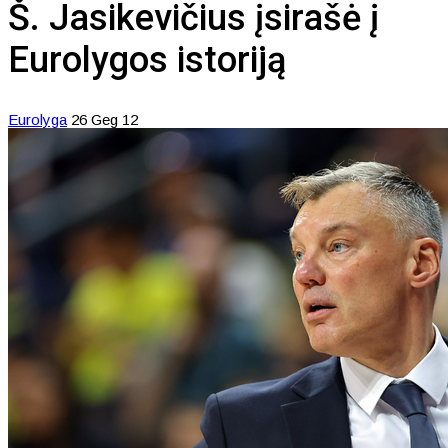
Š. Jasikevičius įsirašė į
Eurolygos istoriją
Eurolyga
26 Geg 12