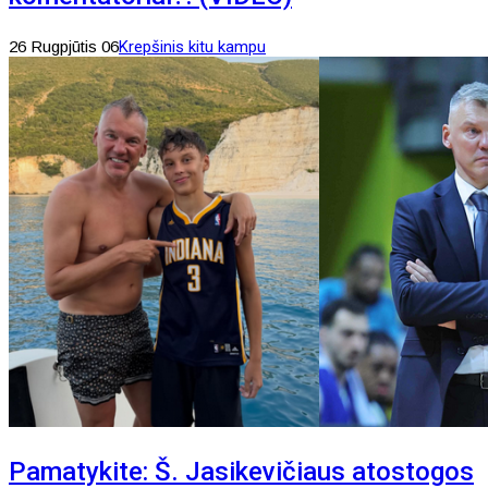
26 Rugpjūtis 06
Krepšinis kitu kampu
Pamatykite: Š. Jasikevičiaus atostogos