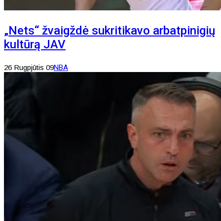
„Nets“ žvaigždė sukritikavo arbatpinigių
kultūrą JAV
26 Rugpjūtis 09
NBA