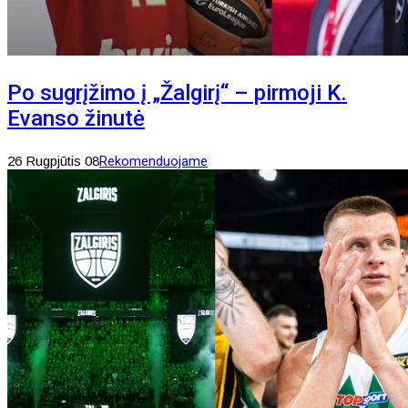
Po sugrįžimo į „Žalgirį“ – pirmoji K.
Evanso žinutė
26 Rugpjūtis 08
Rekomenduojame