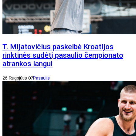
T. Mijatovičius paskelbė Kroatijos
rinktinės sudėtį pasaulio čempionato
atrankos langui
26 Rugpjūtis 07
Pasaulis