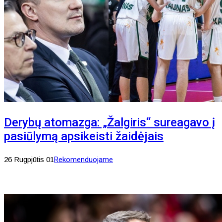
Derybų atomazga: „Žalgiris“ sureagavo į
pasiūlymą apsikeisti žaidėjais
26 Rugpjūtis 01
Rekomenduojame