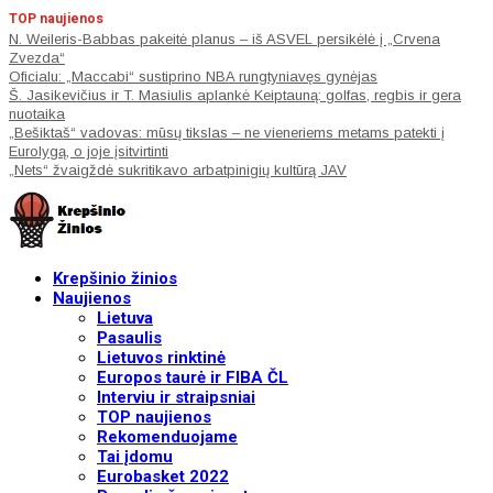
TOP naujienos
N. Weileris-Babbas pakeitė planus – iš ASVEL persikėlė į „Crvena
Zvezda“
Oficialu: „Maccabi“ sustiprino NBA rungtyniavęs gynėjas
Š. Jasikevičius ir T. Masiulis aplankė Keiptauną: golfas, regbis ir gera
nuotaika
„Bešiktaš“ vadovas: mūsų tikslas – ne vieneriems metams patekti į
Eurolygą, o joje įsitvirtinti
„Nets“ žvaigždė sukritikavo arbatpinigių kultūrą JAV
Krepšinio žinios
Naujienos
Lietuva
Pasaulis
Lietuvos rinktinė
Europos taurė ir FIBA ČL
Interviu ir straipsniai
TOP naujienos
Rekomenduojame
Tai įdomu
Eurobasket 2022